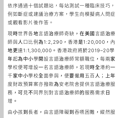
依序通過十個試題站，每站測試一種臨床技巧，
例如斷症或建議治療方案，學生向模擬病人問症
或觀看影片後作答。
現時世界各地言語治療師奇缺，在美國言語治療
師與人口比例為1:2,290，香港是1:20,000，內
地更達1:1,300,000。香港政府將於2019–20學
年起為中小學開設言語治療師常額職位，每兩家
學校便可增設一名言語治療師，若現時全港約一
千家中小學校全面參與，便要僱用五百人；上年
度財政預算案亦撥款為安老院舍提供言語治療服
務，可見不同界別對言語治療師的服務需求日
增。
由小孩到長者，由言語障礙到吞嚥困難，縱然服