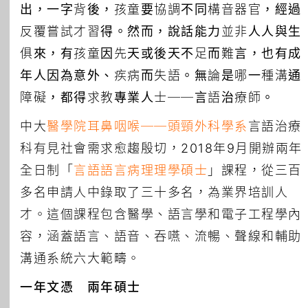
出，一字背後，孩童要協調不同構音器官，經過
反覆嘗試才習得。然而，說話能力並非人人與生
俱來，有孩童因先天或後天不足而難言，也有成
年人因為意外、疾病而失語。無論是哪一種溝通
障礙，都得求教專業人士──言語治療師。
中大
醫學院
耳鼻咽喉──頭頸外科學系
言語治療
科有見社會需求愈趨殷切，2018年9月開辦兩年
全日制「
言語語言病理理學碩士
」課程，從三百
多名申請人中錄取了三十多名，為業界培訓人
才。這個課程包含醫學、語言學和電子工程學內
容，涵蓋語言、語音、吞嚥、流暢、聲線和輔助
溝通系統六大範疇。
一年文憑 兩年碩士