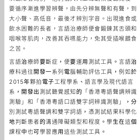
要循序漸進學習辨聲，由先分辨無聲和有聲，到
大小聲、高低音，最後才辨別字音。出現進食或
飲水困難的長者，言語治療師便會鍛鍊其舌頭和
咽喉等肌肉，改善其吞嚥能力，免其受插喉餵食
之苦。
言語治療師要斷症，便要運用測試工具。言語治
療科過往開發一系列電腦輔助評估工具，例如於
2015年夥拍電子工程學系、語言學及現代語言
系，開發出測試聽覺感知的「香港粵語聲調辨識
測驗」和「香港粵語口語雙字詞辨識測驗」，分
別測試粵語聲調和雙字詞語，憑測試結果科學化
地判斷患者的溝通障礙類型和程度。學生在這個
課程中也可學習應用這些測試工具。