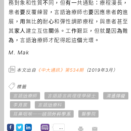
務對象和性質不同，但有一共通點：療程漫長，
患者要反覆練習，言語治療師也要因應患者的進
展，用無比的耐心和彈性調節療程，與患者甚至
其家人建立互信關係。工作艱巨，但就是因為難
為，言語治療師才配得起這個光環。
M. Mak
本文出自
《中大通訊》第534期
（2019年3月）
標籤
言語治療師
言語語言病理理學碩士
溝通障礙
李月裳
言語治療科
耳鼻咽喉──頭頸外科學系
醫學院
...