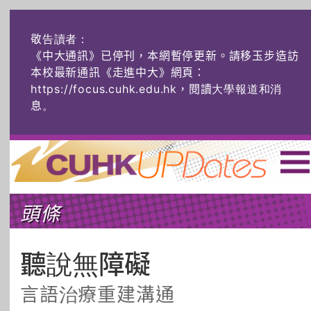
敬告讀者：
《中大通訊》已停刊，本網暫停更新。請移玉步造訪
本校最新通訊《走進中大》網頁：
https://focus.cuhk.edu.hk，閱讀大學報道和消
息
。
主頁
|
ENG
|
简体
|
頭條
頭條
榜上友名
學術探奇
社創薈動
六物窺人
AI：人算不如
聽說無障礙
機算？
言語治療重建溝通
藝士匹靈
雅共賞
字裏科技