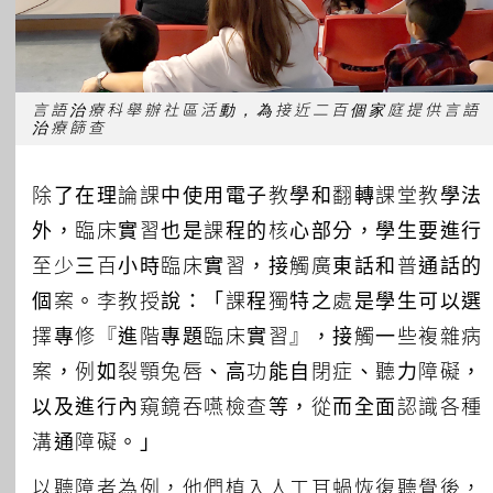
言語治療科舉辦社區活動，為接近二百個家庭提供言語
治療篩查
除了在理論課中使用電子教學和翻轉課堂教學法
外，臨床實習也是課程的核心部分，學生要進行
至少三百小時臨床實習，接觸廣東話和普通話的
個案。李教授說：「課程獨特之處是學生可以選
擇專修『進階專題臨床實習』，接觸一些複雜病
案，例如裂顎兔唇、高功能自閉症、聽力障礙，
以及進行內窺鏡吞嚥檢查等，從而全面認識各種
溝通障礙。」
以聽障者為例，他們植入人工耳蝸恢復聽覺後，