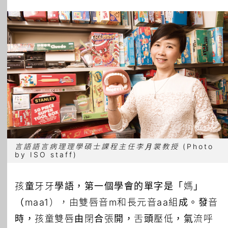
所有主題
言語語言病理理學碩士課程主任李月裳教授
(Photo
by ISO staff)
孩童牙牙學語，第一個學會的單字是「媽」
（maa1），由雙唇音m和長元音aa組成。發音
時，孩童雙唇由閉合張開，舌頭壓低，氣流呼