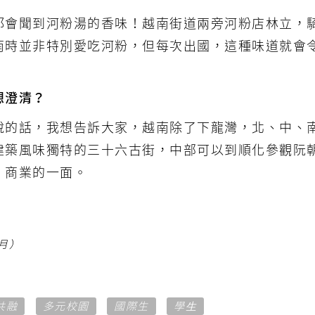
都會聞到河粉湯的香味！越南街道兩旁河粉店林立，
南時並非特別愛吃河粉，但每次出國，這種味道就會
想澄清？
說的話，我想告訴大家，越南除了下龍灣，北、中、
建築風味獨特的三十六古街，中部可以到順化參觀阮
、商業的一面。
5月）
共融
多元校園
國際生
學生