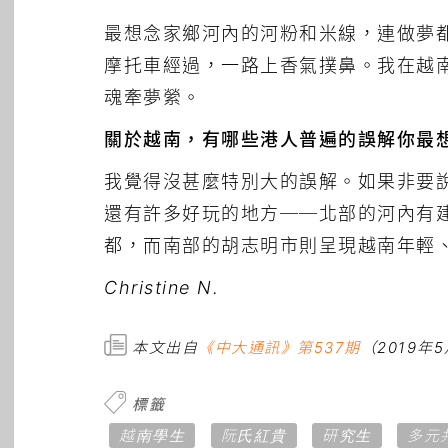
最想念家鄉河內的河粉和米線，連做夢
摩托車經過，一路上香氣撲鼻。我在越
魂牽夢縈。
關於越南，有哪些港人普遍的誤解你最
我覺得沒甚麼特別大的誤解。如果非要
還有許多好玩的地方──北部的河內有
都，而南部的胡志明市則呈現越南年輕
Christine N.
本文出自
《中大通訊》第537期
（2019年
標籤
越南學生
阮氏紅貴
研究生
多元