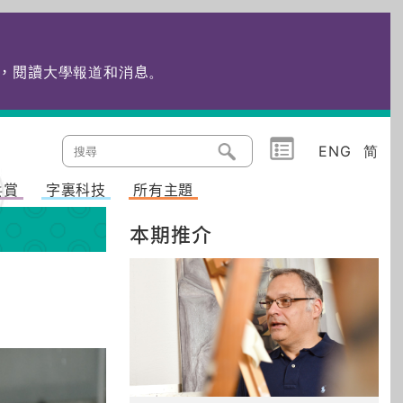
edu.hk，閱讀大學報道和消息
。
ENG
简
共賞
字裏科技
所有主題
本期推介