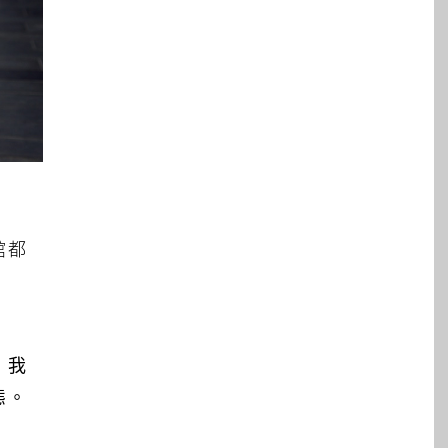
館都
，我
態。