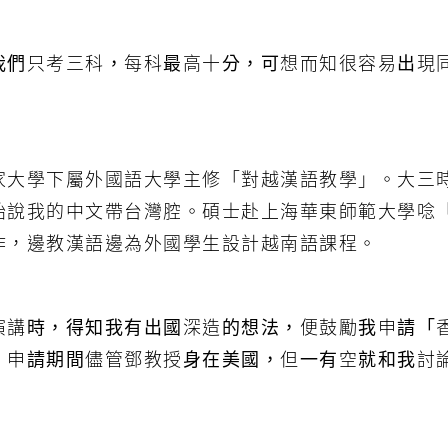
我們只考三科，每科最高十分，可想而知很容易出現
家大學下屬外國語大學主修「對越漢語教學」。大三
始說我的中文帶台灣腔。碩士赴上海華東師範大學唸
作，邊教漢語邊為外國學生設計越南語課程。
演講時，得知我有出國深造的想法，便鼓勵我申請「
。申請期間儘管鄧教授身在美國，但一有空就和我討