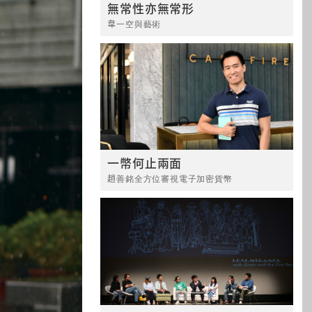
無常性亦無常形
韋一空與藝術
一幣何止兩面
趙善銘全方位審視電子加密貨幣