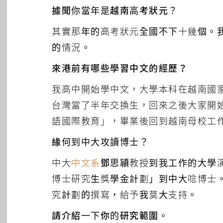
據聞你當年是越南高考狀元？
其實那年的高考狀元全國不下十幾個。
的情況。
來港前有哪些學習中文的經歷？
我高中開始學中文，大學本科在越南國
台灣當了半年交換生，回來之後大家開
語國際教育」，畢業後回到越南母校工
緣何到中大攻讀博士？
中大
中文系
鄧思頴
教授到我工作的大學
博士研究生獎學金計劃」到中大唸博士
究計劃的撰寫，給予我莫大支持。
請介紹一下你的研究範圍。