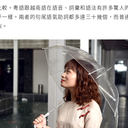
比較。粵語跟越南語在語音、詞彙和語法有許多驚人
乎一樣。兩者的句尾語氣助詞都多達三十幾個，而普
似。