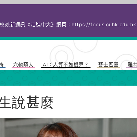
校最新通訊《走進中大》網頁：
https://focus.cuhk.
奇
六物窺人
AI：人算不如機算？
藝士匹靈
雅
生說甚麼