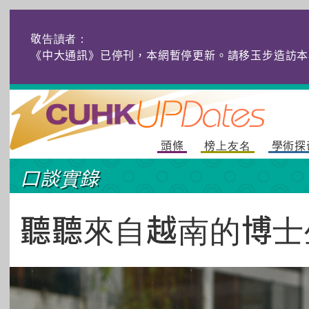
敬告讀者：
《中大通訊》已停刊，本網暫停更新。請移玉步造訪本
頭條
榜上友名
學術探
口談實錄
聽聽來自越南的博士