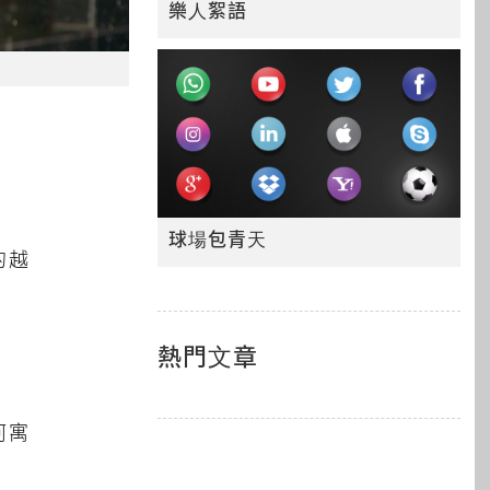
樂人絮語
球場包青天
的越
熱門文章
何寓