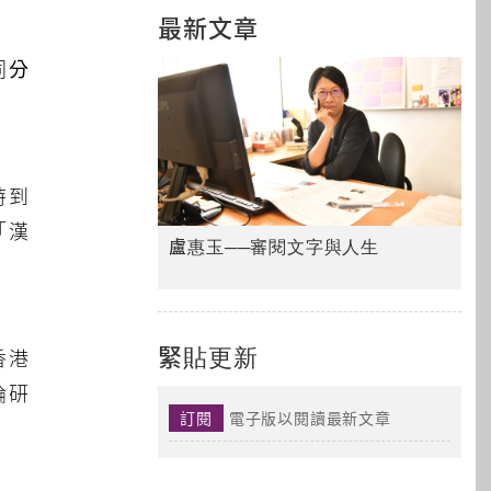
最新文章
同分
時到
「漢
盧惠玉──審閱文字與人生
緊貼更新
香港
論研
訂閱
電子版以閱讀最新文章