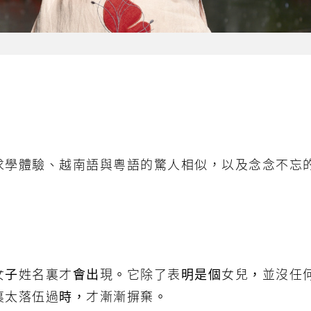
求學體驗、越南語與粵語的驚人相似，以及念念不忘
女子姓名裏才會出現。它除了表明是個女兒，並沒任
裏太落伍過時，才漸漸摒棄。