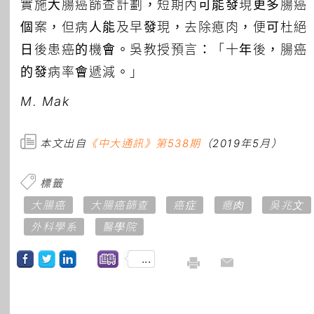
實施大腸癌篩查計劃，短期內可能發現更多腸癌
個案，但病人能及早發現，去除瘜肉，便可杜絕
日後患癌的機會。吳教授預言：「十年後，腸癌
的發病率會遞減。」
M. Mak
本文出自
《中大通訊》第538期
（2019年5月）
標籤
大腸癌
大腸癌篩查
癌症
瘜肉
吳兆文
外科學系
醫學院
...