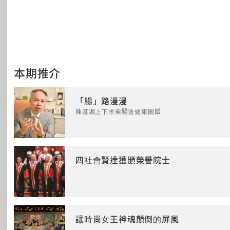
本期推介
「腸」路漫漫
陳基湘上下求索腸道健康圖譜
四社會賢達獲頒榮譽院士
讓時尚女王神魂顛倒的屏風