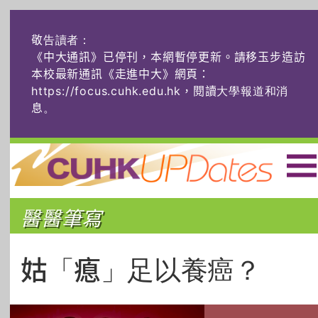
敬告讀者：
《中大通訊》已停刊，本網暫停更新。請移玉步造訪
本校最新通訊《走進中大》網頁：
https://focus.cuhk.edu.hk，閱讀大學報道和消
息
。
主頁
|
ENG
|
简体
|
醫醫筆寫
頭條
榜上友名
學術探奇
社創薈動
六物窺人
AI：人算不如
姑「瘜」足以養癌？
機算？
藝士匹靈
雅共賞
字裏科技