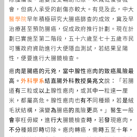
會，但病人承受的創傷亦較大。有見及此，中大
醫學院
早年積極研究大腸癌篩查的成效，冀及早
治療甚至預防腸癌，促成政府推行計劃。現在計
劃已實施至第二階段，五十六歲至七十五歲市民
可獲政府資助進行大便隱血測試，若結果呈陽
性，便要進行大腸鏡檢查。
瘜肉是腸癌的元兇，當中腺性瘜肉的致癌風險最
高。
外科學系
結直腸外科教授
吳兆文
說：「若腸
道有三粒或以上腺性瘜肉，或其中一粒達一厘
米，都屬高危。腺性瘜肉也有不同種類，若是絨
毛狀結構，演變為腸癌的風險更高。」醫生一般
會寧枉毋縱，進行大腸鏡檢查時，若發現瘜肉，
不分種類即時切除。瘜肉轉癌，需時五至十年，