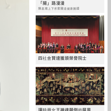
「腸」路漫漫
陳基湘上下求索腸道健康圖譜
四社會賢達獲頒榮譽院士
讓時尚女王神魂顛倒的屏風