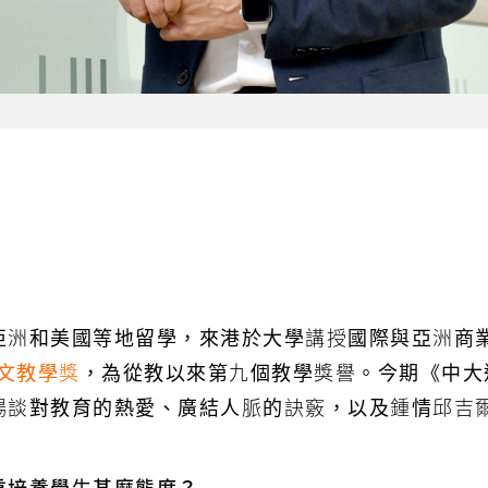
亞洲和美國等地留學，來港於大學講授國際與亞洲商
文教學獎
，為從教以來第九個教學獎譽。今期《中大
暢談對教育的熱愛、廣結人脈的訣竅，以及鍾情邱吉