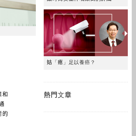
姑「瘜」足以養癌？
熱門文章
業和
通
爾的