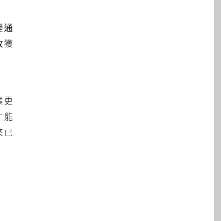
變通
收獲
業更
才能
來已