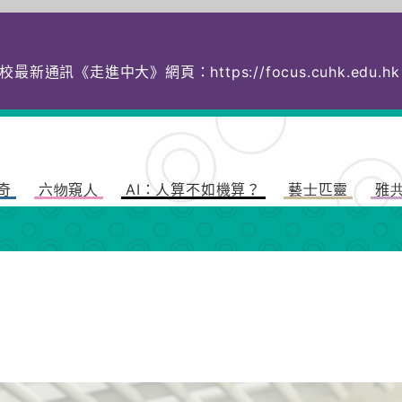
校最新通訊《走進中大》網頁：
https://focus.cuhk.
奇
六物窺人
AI：人算不如機算？
藝士匹靈
雅