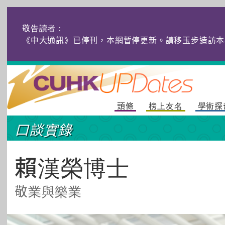
敬告讀者：
《中大通訊》已停刊，本網暫停更新。請移玉步造訪本
頭條
榜上友名
學術探
口談實錄
賴漢榮博士
敬業與樂業