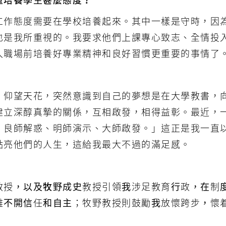
重培養學生甚麼態度？
工作態度需要在學校培養起來。其中一樣是守時，因
也是我所重視的。我要求他們上課專心致志、全情投
入職場前培養好專業精神和良好習慣更重要的事情了
，仰望天花，突然意識到自己的夢想是在大學教書，
建立深醇真摯的關係，互相啟發，相得益彰。最近，
、良師解惑、明師演示、大師啟發。」這正是我一直
點亮他們的人生，這給我最大不過的滿足感。
教授，以及
牧野成史
教授引領我涉足教育行政，在制
離不開信任和自主；牧野教授則鼓勵我放懷跨步，懷