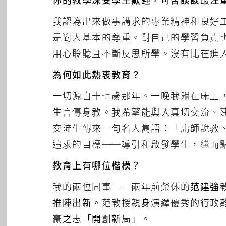
你的教學深受學生歡迎，可否談談最注
我認為出來做事講求的專業精神和良好
是對人基本的尊重。對自己的學習負責
用心聆聽且不斷反思所學。沒有比在進
為何如此熱衷教育？
一切源自十七歲那年。一晚我躺在床上
生言傳身教。我希望能與人真切交流、
交流生傳來一句名人雋語：「庸師說教
追求的目標──導引和啟發學生，繼而
教育上有哪位楷模？
我的兩位同事──兩年前榮休的
范建強
推陳出新。范教授親身演繹優秀的行政
豪之志「開創新局」。