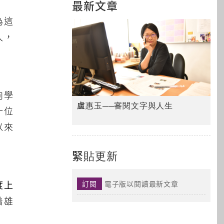
最新文章
為這
入，
。
向學
盧惠玉──審閱文字與人生
一位
以來
緊貼更新
訂閱
電子版以閱讀最新文章
度上
着雄