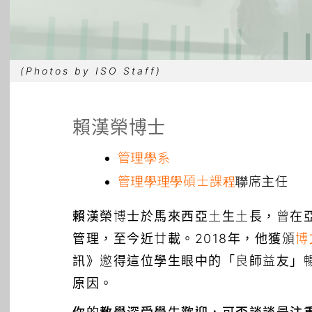
(Photos by ISO Staff)
賴漢榮博士
管理學系
管理學理學碩士課程
聯席主任
賴漢榮
博士於馬來西亞土生土長，曾在
管理，至今近廿載。2018年，他獲頒
博
訊》邀得這位學生眼中的「良師益友」
原因。