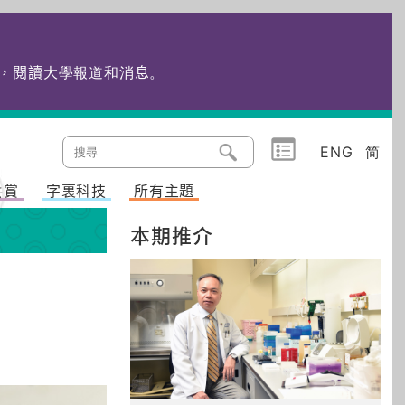
edu.hk，閱讀大學報道和消息
。
ENG
简
共賞
字裏科技
所有主題
本期推介