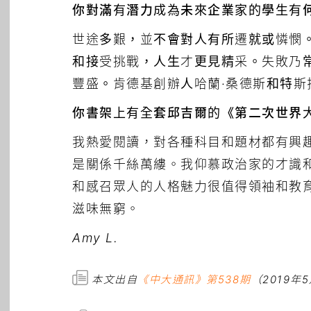
你對滿有潛力成為未來企業家的學生有
世途多艱，並不會對人有所遷就或憐憫
和接受挑戰，人生才更見精采。失敗乃
豐盛。肯德基創辦人哈蘭·桑德斯和特斯
你書架上有全套邱吉爾的《第二次世界
我熱愛閱讀，對各種科目和題材都有興
是關係千絲萬縷。我仰慕政治家的才識
和感召眾人的人格魅力很值得領袖和教
滋味無窮。
Amy L.
本文出自
《中大通訊》第538期
（2019年