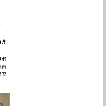
。
育背
我們
邁向
學習