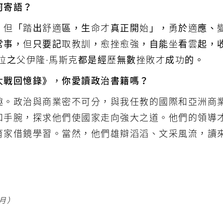
何寄語？
。但「踏出舒適區，生命才真正開始」，勇於適應、
常事，但只要記取教訓，愈挫愈強，自能坐看雲起，
拉之父伊隆·馬斯克都是經歷無數挫敗才成功的。
大戰回憶錄》，你愛讀政治書籍嗎？
趣。政治與商業密不可分，與我任教的國際和亞洲商
和手腕，探求他們使國家走向強大之道。他們的領導
育家借鏡學習。當然，他們雄辯滔滔、文采風流，讀
5月）