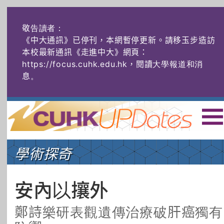
敬告讀者：
《中大通訊》已停刊，本網暫停更新。請移玉步造訪
本校最新通訊《走進中大》網頁：
https://focus.cuhk.edu.hk，閱讀大學報道和消
息
。
主頁
|
ENG
|
简体
|
學術探奇
頭條
榜上友名
學術探奇
社創薈動
六物窺人
AI：人算不如
安內以攘外
機算？
鄭詩樂研表觀遺傳治療破肝癌獨有
藝士匹靈
雅共賞
字裏科技