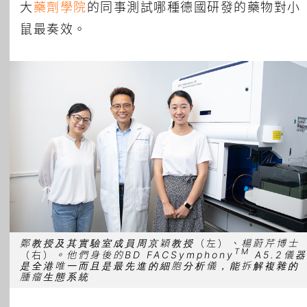
大
藥劑學院
的同事測試哪種德國研發的藥物對小
鼠最奏效。
鄭教授及其實驗室成員周京穎教授
（左）
、楊蔚芹博士
TM
（右）
。他們身後的BD FACSymphony
A5.2儀器
是全港唯一而且是最先進的細胞分析儀，能拆解複雜的
腫瘤生態系統