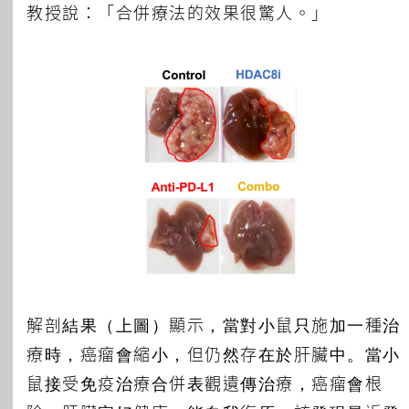
教授說：「合併療法的效果很驚人。」
解剖結果（上圖）顯示，當對小鼠只施加一種治
療時，癌瘤會縮小，但仍然存在於肝臟中。當小
鼠接受免疫治療合併表觀遺傳治療，癌瘤會根