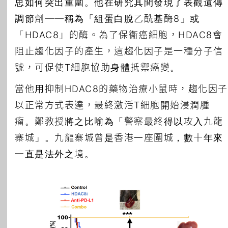
思如何突出重圍。他在研究其間發現了表觀遺傳
調節劑──稱為「組蛋白脫乙酰基酶8」或
「HDAC8」的酶。為了保衞癌細胞，HDAC8會
阻止趨化因子的產生，這趨化因子是一種分子信
號，可促使T細胞協助身體抵禦癌變。
當他用抑制HDAC8的藥物治療小鼠時，趨化因子
以正常方式表達，最終激活T細胞開始浸潤腫
瘤。鄭教授將之比喻為「警察最終得以攻入九龍
寨城」。九龍寨城曾是香港一座圍城，數十年來
一直是法外之境。