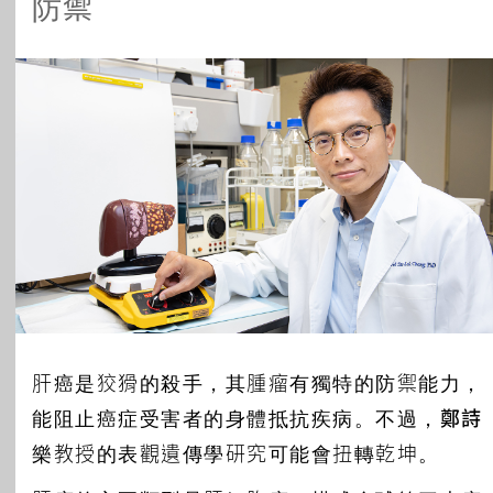
防禦
所有主題
肝癌是狡猾的殺手，其腫瘤有獨特的防禦能力，
能阻止癌症受害者的身體抵抗疾病。不過，
鄭詩
樂
教授的表觀遺傳學研究可能會扭轉乾坤。