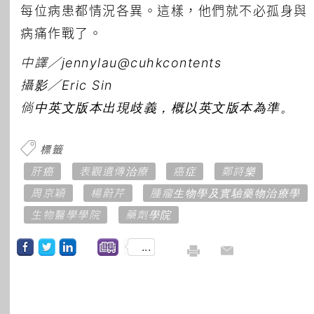
每位病患都情況各異。這樣，他們就不必孤身與
病痛作戰了。
中譯／jennylau@cuhkcontents
攝影／Eric Sin
倘中英文版本出現歧義，概以英文版本為準。
標籤
肝癌
表觀遺傳治療
癌症
鄭詩樂
周京穎
楊蔚芹
腫瘤生物學及實驗藥物治療學
生物醫學學院
藥劑學院
...