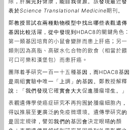
除，肝臟完好健康，能自我復原。該發現最近發
表於
Science Translational Medicine
期刊。
鄭教授嘗試在兩種動物模型中找出哪些表觀遺傳
基因比較活躍，從中發現到HDAC8的關鍵角色：
第一類基因培育的小鼠會變胖而患上肝癌；另一
類則因為高脂、高碳水化合物的飲食（相當於餵
可口可樂和漢堡包）而患肝癌。
團隊着手研究一百一十五種基因，而HDAC8基因
是兩組實驗中唯一「上調」的基因。鄭教授解釋
說：「我們發現它確實會大大促進腫瘤增生。」
表觀遺傳學使癌症研究不再拘囿於腫瘤細胞內，
得以推展至更廣泛的免疫微環境。遺傳學研究的
是固定規律，譬如我們的基因會決定眼睛的顏