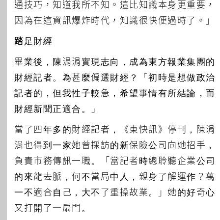
通技巧，知道我所不知。這比知識本身更重要，
因為在這資訊爆炸時代，知識很快便過時了。」
踏足財經
畢業後，陳涓涓實現志向，成為東方報業集團的
財經記者。為甚麼偏選財經？「初時是想做政治
記者的，但我性子較急，希望事情有所結論，而
財經新聞正適合。」
當了四年多的財經記者，《東快訊》停刊，陳涓
涓也得到一家她曾採訪的新保險公司向她招手，
負責市務傳訊一職。「當記者時總聆聽企業公司
的來龍去脈，何不當局中人，親身了解運作？萬
一不適合自己，大不了重操故業。」她的好奇心
又打開了一扇門。