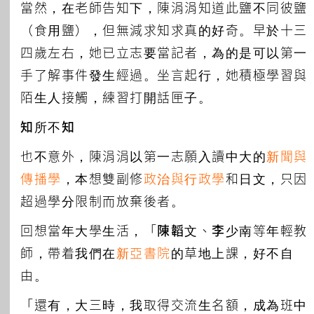
當然，在老師告知下，陳涓涓知道此鹽不同彼鹽
（食用鹽），但無減求知求真的好奇。早於十三
四歲左右，她已立志要當記者，為的是可以第一
手了解事件發生經過。坐言起行，她積極學習與
陌生人接觸，練習打開話匣子。
知所不知
也不意外，陳涓涓以第一志願入讀中大的
新聞與
傳播學
，本想雙副修
政治與行政學
和日文，只因
超過學分限制而放棄後者。
回想當年大學生活，「
陳韜文
、
李少南
等年輕教
師，帶着我們在
新亞書院
的草地上課，好不自
由。
「還有，大三時，我取得交流生名額，成為班中