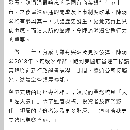
發展。陳涓涓最難忘的是國有商業銀行在港上
市，之後滬深港通的開啟及上市制度改革，陳涓
涓均有參與其中，見證歷史誕生，感覺充實且具
使命感。而港交所的歷練，令陳涓涓體會執行力
的重要。
一做二十年，有感再難有突破及更多發揮，陳涓
涓2018年下旬毅然裸辭，跑到美國麻省理工修讀
策略與創新行政證書課程。此間，獵頭公司接觸
她，邀請掌管領展傳訊。
與港交所的財經專科相比，領展的業務較具「人
間煙火氣」。除了監管機構、投資者及商業夥
伴，領展的持份者涉及更多階層。「這可讓我更
立體地觀察香港。」