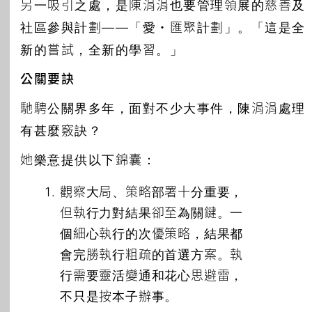
另一吸引之處，是陳涓涓也要管理領展的慈善及
社區參與計劃——「愛・匯聚計劃」。「這是全
新的嘗試，全新的學習。」
公關要訣
馳騁公關界多年，面對不少大事件，陳涓涓處理
有甚麼竅訣？
她樂意提供以下錦囊：
觀察大局、策略部署十分重要，
但執行力對結果卻至為關鍵。一
個細心執行的次優策略，結果都
會完勝執行粗疏的首選方案。執
行需要靈活變通和花心思避雷，
不只是按本子辦事。