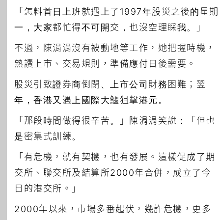
「怎料首日上班就遇上了1997年股災之後的星期
一，大家都忙得不可開交，也沒空理睬我。」
不過，陳涓涓沒有被動地等工作，她把握時機，
熟讀上市、交易規則，準備應付日後需要。
股災引致證券商倒閉、上市公司財務困難；翌
年，香港又遇上國際大鱷狙擊港元。
「那段時間做得很辛苦。」陳涓涓笑說：「但也
是密集式訓練。
「有危機，就有契機，也有發展。這樣促成了期
交所、聯交所及結算所2000年合併，成立了今
日的港交所。」
2000年以來，市場多番起伏，幾許危機，更多