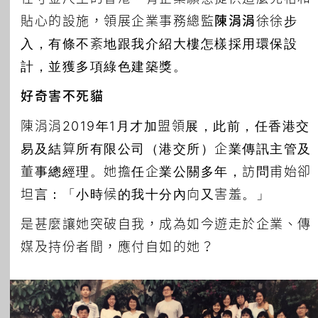
貼心的設施，領展企業事務總監
陳涓涓
徐徐步
入，有條不紊地跟我介紹大樓怎樣採用環保設
計，並獲多項綠色建築獎。
好奇害不死貓
陳涓涓2019年1月才加盟領展，此前，任香港交
易及結算所有限公司（港交所）企業傳訊主管及
董事總經理。她擔任企業公關多年，訪問甫始卻
坦言：「小時候的我十分內向又害羞。」
是甚麼讓她突破自我，成為如今遊走於企業、傳
媒及持份者間，應付自如的她？