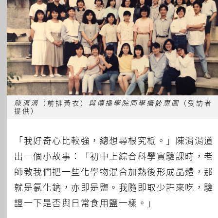
陳涓涓
（前排黃衣）
與傳播學院同學攝於惠園
（受訪者
提供）
「我好奇心比較強，總想尋根究柢。」陳涓涓道
出一個小故事：「初中上綜合科學實驗課時，老
師教我們把一些化學物混合加熱後形成晶體，那
就是氯化鈉，亦即是鹽。我隨即取少許來吃，驗
證一下是否與日常食用鹽一樣。」