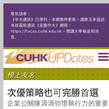
敬告讀者：
《中大通訊》已停刊，本網暫停更新。請移玉步造訪
本校最新通訊《走進中大》網頁：
https://focus.cuhk.edu.hk，閱讀大學報道和消
息
。
主頁
|
ENG
|
简体
|
榜上友名
頭條
榜上友名
學術探奇
社創薈動
六物窺人
AI：人算不如
次優策略也可完勝首選
機算？
企業公關陳涓涓領悟執行力的重要
藝士匹靈
雅共賞
字裏科技