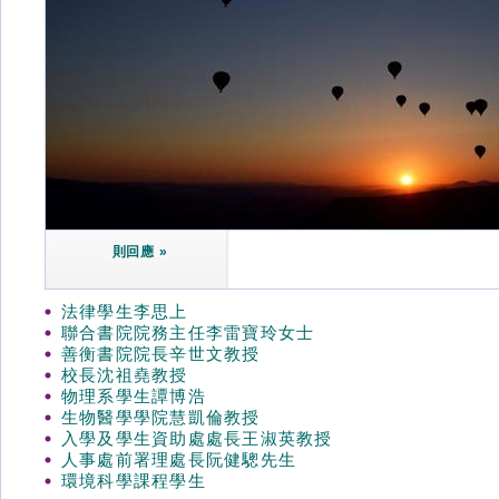
則回應 »
法律學生李思上
聯合書院院務主任李雷寶玲女士
善衡書院院長辛世文教授
校長沈祖堯教授
物理系學生譚博浩
生物醫學學院慧凱倫教授
入學及學生資助處處長王淑英教授
人事處前署理處長阮健驄先生
環境科學課程學生