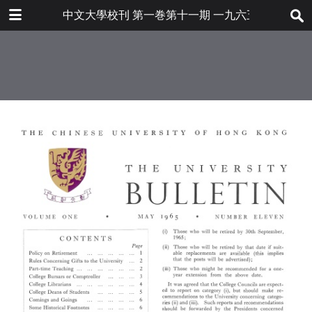
下载
中文大學校刊 第一巻第十一期 一九六五年五月
bulletin202001_en.pdf
28.1 MB
更多文件
bulletin202001en.pdf
目录
6.8 MB
敎職員退休問題
大學接受捐贈規則
聘請兼任講師的方針
書院總務長簡介
書院圖書館長筒介
書院訓導主任簡介