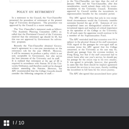
學人行蹤
大學成立歷史溯引
I
/ 10