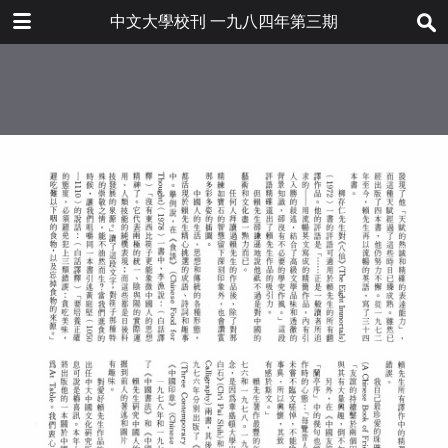
下载
中文大學校刊 一九八四年第三期
bulletin202001_tc.pdf
53.0 MB
更多文件
bulletin202001tc.pdf
目录
7.2 MB
大學要聞
科學館東座大樓開幕典禮
近期發展
聯合書院的學術文化生活
學術文化
國際中藥研究會議
香港學童的體適能狀況
人物素描
臨牀醫學大樓巡禮
中國式企業管理研討會
人事動態
文化活動
當代亞洲硏究中心簡介
簡訊
各界捐贈