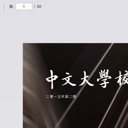
頁:
/
52