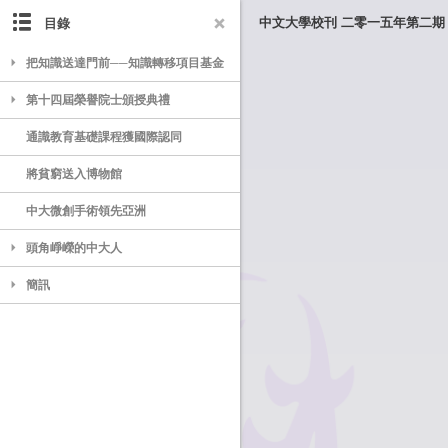
目錄
中文大學校刊 二零一五年第二期
把知識送達門前──知識轉移項目基金
第十四屆榮譽院士頒授典禮
通識教育基礎課程獲國際認同
將貧窮送入博物館
中大微創手術領先亞洲
頭角崢嶸的中大人
簡訊