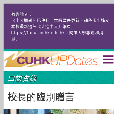
敬告讀者：
《中大通訊》已停刊，本網暫停更新。請移玉步造訪
本校最新通訊《走進中大》網頁：
https://focus.cuhk.edu.hk，閱讀大學報道和消
息
。
主頁
|
ENG
|
简体
|
口談實錄
頭條
榜上友名
學術探奇
社創薈動
六物窺人
AI：人算不如
校長的臨別贈言
機算？
藝士匹靈
雅共賞
字裏科技