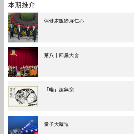
本期推介
保健處蛻變展仁心
第八十四屆大會
「喵」趣無窮
量子大躍進