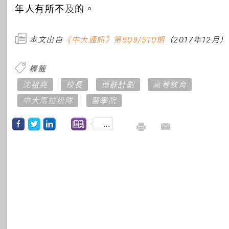
年人有所不及的。
本文出自
《中大通訊》第509/510期
（2017年12月）
標籤
沈祖堯
校長
博群計劃
高等教育
中大馬拉松隊
醫學院
...