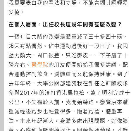
我需要表白我的看法和立場，不能含糊其詞輕易
妥協。
在個人層面，出任校長這幾年間有甚麼改變？
一個有目共睹的改變是體重減了三十多四十磅，
起因有點偶然。佔中運動過後好一段日子，我因
壓力頗大，胃口很差，只吃麥皮，一下子瘦了十
磅左右。
醫學院
的朋友便開始給我很多建議，配
合運動控制飲食，減體重而又能保持健康。到了
去年年終，大學公關部建議我在卸任之前隨校隊
參與2017年的渣打香港馬拉松，為了順利完成十
公里，不失禮於人前，我開始練跑。發覺原來體
重減輕後跑步也輕鬆得多，跑着跑着，體重再
跌。本來年紀漸大，身體多處出現問題，好像膝
蓋、心臟和血壓開始退化。開始做運動後，才發