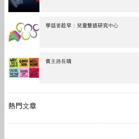
學話要趁早：兒童雙語研究中心
賓主路長晴
熱門文章