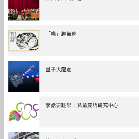
「喵」趣無窮
量子大躍進
學話要趁早：兒童雙語研究中心