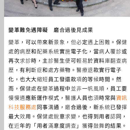
變革難免遇障礙 磨合過後見成果
變革，可以帶來新景象，但必定遇上困難。保健
處的病歷和配藥系統實施電子化，當病人覆診或
再次求診時，主診醫生便可輕易於資料庫翻查病
歷，有利斷症和處方藥物。醫療退款實行電子
化，也大大縮短員工發還款項的等候時間。然
而，保健處在變革過程中並非一帆風順，員工要
慢慢適應新運作模式，醫護人員也須時常與
資訊
科技服務處
同事溝通，磨合過後，新系統已發揮
最大效用。保健處銳意求變，也得到用者認同，
在近年的「用者滿意度調查」獲得鼓舞的結果。