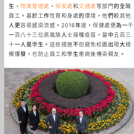
生、
物業管理處
、
保安處
和
交通處
等部門的全職
員工。基於工作性質和身處的環境，他們較其他
人更容易感染流感。2016年度，保健處便為一千
一百八十三位高風險人士接種疫苗，當中五百三
十一人是學生。這些措施不但避免校園出現大規
模爆發，也防止員工和學生患病後傳染親友。