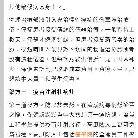
其他輪候病人身上。」
物理治療部將引入專治慢性痛症的衝擊波治療
儀。痛症患者接受傳統的儀器治療，一般得待上
數天，痛楚才逐漸舒緩，但患者接受新儀器的治
療，很短時間內便見效。坊間的物理治療診所都
設有這種儀器，但每次服務索價近千元，叫人卻
步，保健處計劃只收取成本費用。費煞思量，只
想讓中大員工和學生受惠。
藥方三：疫苗注射杜病灶
第三道藥方，防患於未然。在流感病毒悄然掩至
之際，保健處默默為中大築起第一道防線，為員
工和學生提供疫苗注射服務，高風險人士更可免
費接種。高風險人士包括
醫學院
的全職員工和學