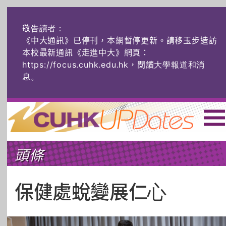
敬告讀者：
《中大通訊》已停刊，本網暫停更新。請移玉步造訪
本校最新通訊《走進中大》網頁：
https://focus.cuhk.edu.hk，閱讀大學報道和消
息
。
主頁
|
ENG
|
简体
|
頭條
頭條
榜上友名
學術探奇
社創薈動
六物窺人
AI：人算不如
保健處蛻變展仁心
機算？
藝士匹靈
雅共賞
字裏科技