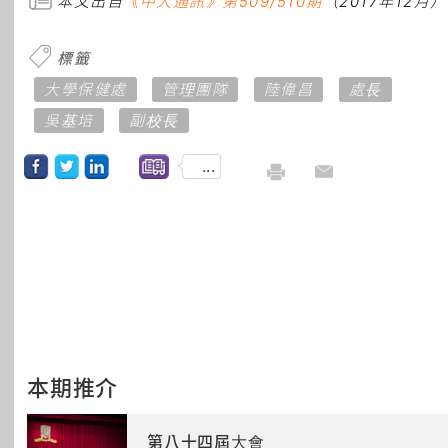
本文出自
《中大通訊》第509/510期
（2017年12月）
標籤
大學保健處
管理團隊
陸偉昌
處長
吳基培
副校長
...
本期推介
第八十四屆大會