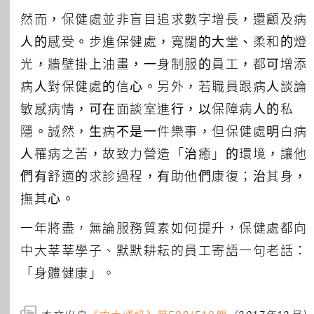
然而，保健處並非盲目追求數字增長，還顧及病
人的感受。步進保健處，寬闊的大堂、柔和的燈
光，牆壁掛上油畫，一身制服的員工，都可增添
病人對保健處的信心。另外，若職員跟病人談論
敏感病情，可在面談室進行，以保障病人的私
隱。誠然，生病不是一件樂事，但保健處明白病
人罹病之苦，故致力營造「治癒」的環境，讓他
們有舒適的求診過程，有助他們康復；治其身，
撫其心。
一年將盡，無論服務質素如何提升，保健處都向
中大莘莘學子、默默耕耘的員工寄語一句老話：
「身體健康」。