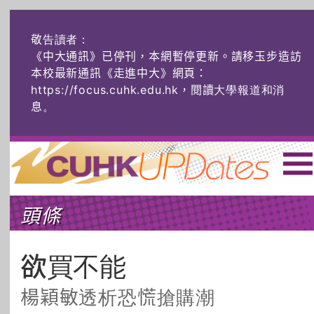
敬告讀者：
《中大通訊》已停刊，本網暫停更新。請移玉步造訪
本校最新通訊《走進中大》網頁：
https://focus.cuhk.edu.hk，閱讀大學報道和消
息
。
主頁
|
ENG
|
简体
|
頭條
頭條
榜上友名
學術探奇
社創薈動
六物窺人
AI：人算不如
欲買不能
機算？
楊穎敏透析恐慌搶購潮
藝士匹靈
雅共賞
字裏科技