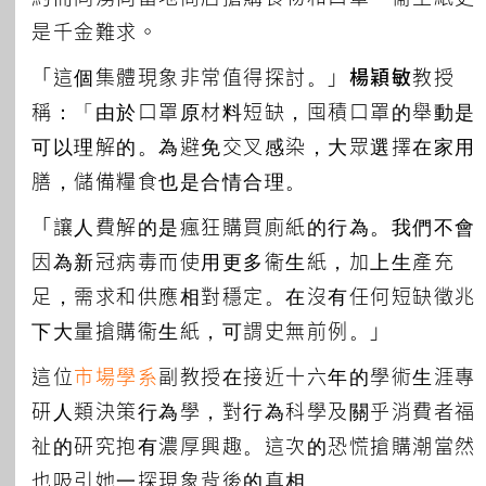
是千金難求。
「這個集體現象非常值得探討。」
楊穎敏
教授
稱：「由於口罩原材料短缺，囤積口罩的舉動是
可以理解的。為避免交叉感染，大眾選擇在家用
膳，儲備糧食也是合情合理。
「讓人費解的是瘋狂購買廁紙的行為。我們不會
因為新冠病毒而使用更多衞生紙，加上生產充
足，需求和供應相對穩定。在沒有任何短缺徵兆
下大量搶購衞生紙，可謂史無前例。」
這位
市場學系
副教授在接近十六年的學術生涯專
研人類決策行為學，對行為科學及關乎消費者福
祉的研究抱有濃厚興趣。這次的恐慌搶購潮當然
也吸引她一探現象背後的真相。