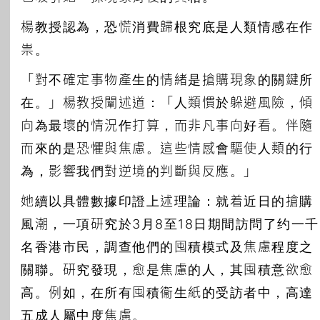
楊教授認為，恐慌消費歸根究底是人類情感在作
祟。
「對不確定事物產生的情緒是搶購現象的關鍵所
在。」楊教授闡述道：「人類慣於躲避風險，傾
向為最壞的情況作打算，而非凡事向好看。伴隨
而來的是恐懼與焦慮。這些情感會驅使人類的行
為，影響我們對逆境的判斷與反應。」
她續以具體數據印證上述理論：就着近日的搶購
風潮，一項研究於3月8至18日期間訪問了约一千
名香港市民，調查他們的囤積模式及焦慮程度之
關聯。研究發現，愈是焦慮的人，其囤積意欲愈
高。例如，在所有囤積衞生紙的受訪者中，高達
五成人屬中度焦慮。