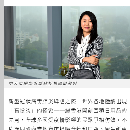
所有主題
中大巿場學系副教授楊穎敏教授
新型冠狀病毒肺炎肆虐之際，世界各地陸續出現
「盲搶炎」的怪象──繼香港開創囤積日用品的
先河，全球多國受疫情影響的民眾爭相仿效，不
約而同湧向當地商店搶購食物和口罩。衞生紙更