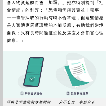
會因物資短缺而雪上加霜。」她亦特別提到「社
會情緒」的利弊：「恐懼和焦慮其實並非壞事
──儘管採取的行動有時不合常理，但這些情感
是人類適應周遭環境的本能反應，有助我們逆境
自保；只有長時間過度恐慌及焦慮才會損害心理
健康。」
緩解恐慌搶購的致勝關鍵──安不忘危、泰然自若