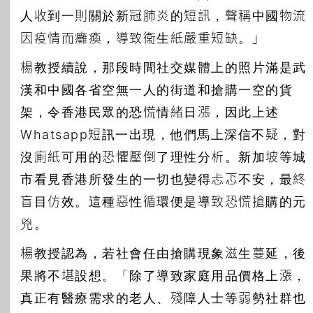
人收到一則關於新冠肺炎的短訊，聲稱中國物流
因疫情而癱瘓，導致衞生紙嚴重短缺。」
楊教授續說，那段時間社交媒體上的照片滿是武
漢和中國各省空無一人的街道和搶購一空的貨
架，令香港民眾的恐慌情緒日漲，因此上述
Whatsapp短訊一出現，他們馬上深信不疑，對
沒廁紙可用的恐懼壓倒了理性分析。新加坡等城
市看見香港所發生的一切也變得忐忑不安，最終
盲目仿效。這種惡性循環便是導致恐慌搶購的元
兇。
楊教授認為，若社會任由搶購現象滋生蔓延，後
果將不堪設想。「除了導致家庭用品價格上漲，
真正有醫療需求的老人、殘障人士等弱勢社群也