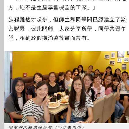
方，絕不是生產學習機器的工廠。」
課程雖然才起步，但師生和同學間已經建立了緊
密聯繫，彼此關顧。大家分享所學，同學共晉午
膳，相約於假期消遣等畫面常有。
同窗們不時結伴晉餐（受訪者提供）