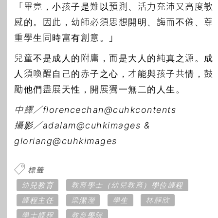
「畢竟，小孩子是難以預測、活力充沛又高度敏
感的。因此，幼師必須思想開明、誨而不倦、尊
重學生同時富有創意。」
兒童不是成人的附庸，而是大人的純真之源。成
人須喚醒自己的赤子之心，才能與孩子共情，鼓
勵他們盡展天性，開展獨一無二的人生。
中譯／florencechan@cuhkcontents
攝影／adalam@cuhkimages &
gloriang@cuhkimages
標籤
幼兒教育
教育學士（幼兒教育）學位課程
課程主任
梁潔瀅
學生
林靜欣
學士課程
教育學院