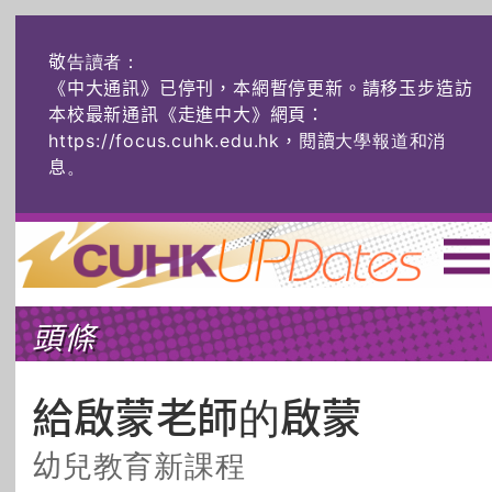
敬告讀者：
《中大通訊》已停刊，本網暫停更新。請移玉步造訪
本校最新通訊《走進中大》網頁：
https://focus.cuhk.edu.hk，閱讀大學報道和消
息
。
主頁
|
ENG
|
简体
|
頭條
頭條
榜上友名
學術探奇
社創薈動
六物窺人
AI：人算不如
給啟蒙老師的啟蒙
機算？
幼兒教育新課程
藝士匹靈
雅共賞
字裏科技