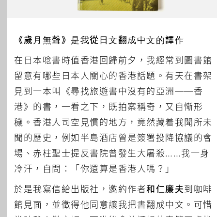
《歲月無聲》是我從日文翻成中文的譯作
在日本唸書時值香港回歸前夕，我經常到圖書館
留意有哪些日本人關心的香港話題。有天在書架
見到一本叫《尋找旅遊書中沒有的亞洲——香
港》的書，一看之下，既拍案稱奇，又自慚形
穢。香港人司空見慣的地方，竟然藏着我聞所未
聞的歷史，例如半島酒店曾是簽署投降協議的會
場、赤柱聖士提反書院曾發生大屠殺……我一身
冷汗，自問：「你還算是香港人嗎？」
於是我寫信給出版社，邀約作者
和仁廉夫
到咖啡
館見面，並徵得他同意讓我把書翻成中文。可惜