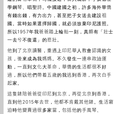
學鋼琴、唱聖詩。中國建國之初，許多海外華僑
有錢出錢，有力出力，甚至把子女送去建設祖
國。當時如果選擇歸國，就必須放棄印尼護照。
所以1957年我爸爸踏上輪船一刻，真頗有「壯士
一去兮不復還」的悲壯。
他到了北京讀醫，重遇上印尼華人教會認識的女
孩，後來成為我媽媽。不久發生一連串政治運
動，一直到文化大革命，華僑的生活都很不好
過，所以他們帶着五歲的我逃到香港，再次白手
起家。
這隻錶陪爸爸從印尼到北京，再從北京到香港，
直到他2015年去世，他都不肯戴其他錶。生活窘
迫時他變賣過很多家當，包括他的手風琴、