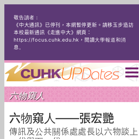
敬告讀者：
《中大通訊》已停刊，本網暫停更新。請移玉步造訪
本校最新通訊《走進中大》網頁：
https://focus.cuhk.edu.hk，閱讀大學報道和消
息
。
主頁
|
ENG
|
简体
|
六物窺人
頭條
榜上友名
學術探奇
社創薈動
六物窺人
AI：人算不如
六物窺人——張宏艷
機算？
傳訊及公共關係處處長以六物談上
藝士匹靈
雅共賞
字裏科技