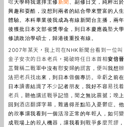
唸大學時我選擇主修
新聞
、副修日文，純粹出於
興趣和耍酷，沒想到兩者的結合帶來豐富的人生
體驗。本科畢業後我成為有線新聞台主播，兩年
後獲批日本文部省獎學金，到日本慶應義塾大學
修讀政治學碩士，歸港後重投有線。
2007年某天，我上司在NHK新聞台看到一位叫
金子安次的日本老兵，揭破時任日本首相
安倍晉
三
聲稱二戰軍中沒有慰安婦的謊言，便叫我想辦
法把老兵找出來，到日本做個專訪。幸虧之前在
日本讀書結識了不少記者朋友，我好不容易找着
老兵，聽他講述戰爭記憶，聞之無比震撼；晚上
回到酒店翻譯字幕，難過得差點陷入憂鬱症。他
的故事讓我看到一個活潑正常的年輕人，如何變
成戰場上的殺人機器，讓我看到戰爭多麼荒謬，