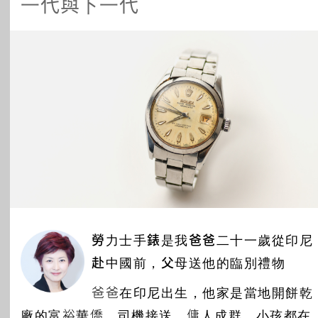
一代與下一代
所有主題
勞力士手錶是我爸爸二十一歲從印尼
赴中國前，父母送他的臨別禮物
爸爸在印尼出生，他家是當地開餅乾
廠的富裕華僑，司機接送，傭人成群，小孩都在