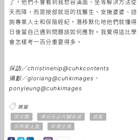
了，他們不會看到我愁容滿面、坐等解決方法從
天而降，而是按部就班的找醫生、安撫婆婆、諮
詢專業人士和保險經紀，潛移默化地他們就懂得
日後當自己遇到問題該如何應對。我覺得這比學
會怎樣考一百分重要得多。
採訪／christinenip@cuhkcontents
攝影／gloriang@cuhkimages、
ponyleung@cuhkimages
標籤
張宏艷
傳訊及公共關係處
處長
非教職人員
新聞主播