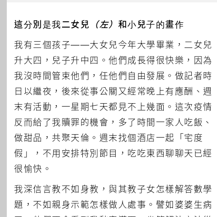
這分別是我二女兒
（左）
和小兒子的畫作
我有三個孩子——大女兒今年大學畢業，二女兒
升大四，兒子升中四。他們成長得很快樂，因為
我沒時間管束他們，任他們自由發展。做記者時
日以繼夜，後來從事公關又經常晚上有應酬、週
末有活動，一星期七天都見不上幾面。這次疫情
反而給了我贖罪的機會，多了時間一家人吃飯、
做甜品，共聚天倫。週末找個酒店一起「宅度
假」，不用安排特別節目，吃吃東西聊聊天已經
很愉快。
我深信言教不如身教，與其教子女怎樣解答數學
題，不如親身示範怎樣做人處事。譬如婆婆生病