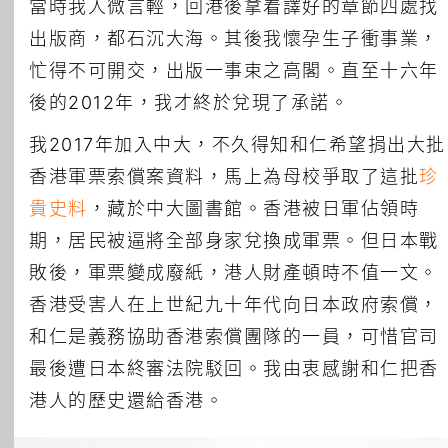
當時我人微言輕，回港後拿着譯好的章節四處找
出版商，都石沉大海。其後我懷孕生子衝事業，
忙得不可開交，出版一事束之高閣。直至十六年
後的2012年，我才終於兌現了承諾。
我2017年加入中大，不久得知和仁希望捐出大批
香港軍票索償案資料，馬上為母校爭取了這批
珍
貴史料
，藏於中大圖書館。香港被日軍佔領時
期，居民被逼將全部身家兌換成軍票。但日本戰
敗後，軍票變成廢紙，港人財產頓時不值一文。
香港受害人在上世紀九十年代向日本政府索償，
和仁是義務協助香港索償團隊的一員，可惜官司
最後遭日本終審法院駁回。我由衷感謝和仁把香
港人的歷史還給香港。