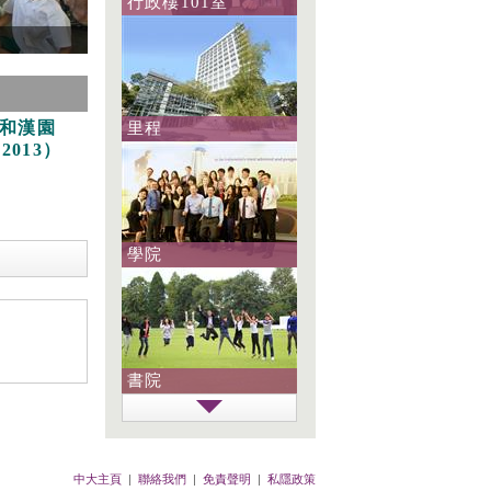
行政樓101室
和漢園
里程
2013）
學院
書院
中大主頁
|
聯絡我們
|
免責聲明
|
私隱政策