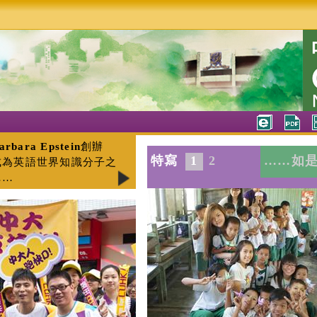
arbara Epstein
創辦
特寫
1
2
……如
成為英語世界知識分子之
……