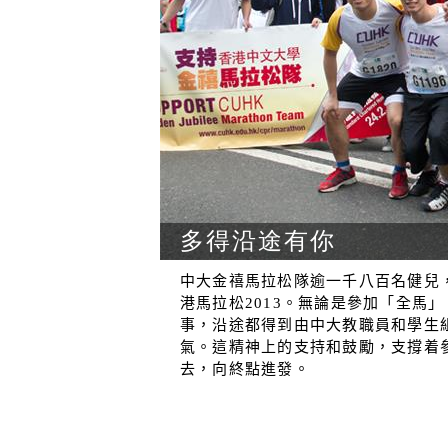
多得沿途有你
中大金禧馬拉松隊逾一千八百名健兒，
港馬拉松2013。無論是參加「全馬
事，沿途都得到由中大教職員和學生
氣。這精神上的支持和鼓勵，支撐着
去，向終點進發。