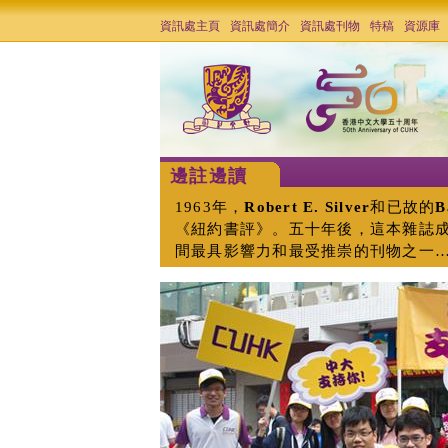
資訊處主頁
資訊處簡介
資訊處刊物
特稿
資源庫
邊註邊讀
1963年，
Robert E. Silver
和已故的
B
《紐約書評》。五十年後，這本雜誌
間最具影響力和最受推崇的刊物之一