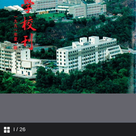
主談外遊感受
人物素描
各界捐贈
I
/ 26