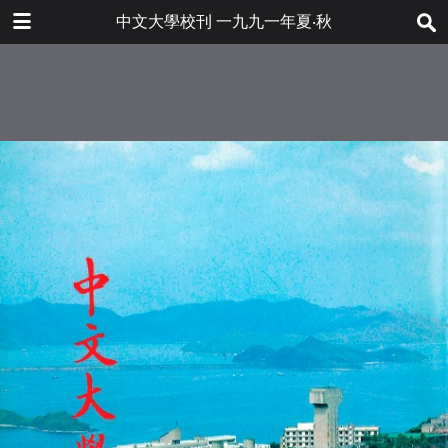
下载
中文大學校刊 一九九一年夏‧秋
bulletin202001_tc.pdf
62.1 MB
更多文件
bulletin202001tc.pdf
目录
7.2 MB
本校大量研究計劃獲政府資助
敎育學院新發展
工程學院正式成立
中國考古藝術硏究中心近期活動——
田野考古發掘
簡訊
讀萬卷書行萬里路——五名獎學金得