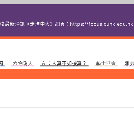
校最新通訊《走進中大》網頁：
https://focus.cuhk.
奇
六物窺人
AI：人算不如機算？
藝士匹靈
雅