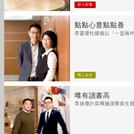
好人好事
點點心意點點善
李嘉雯杜國倫以「一盅兩
榜上友名
唯有讀書高
李德偉許奕暉擁護畢業生