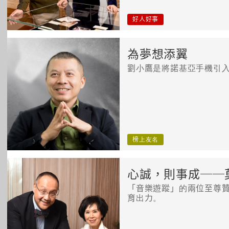
好人好事
為夢想添翼
劉小鷹是將諾基亞手機引
榜上友名
心誠，則事成──
「音樂遊蹤」的兩位至尊
育出力。