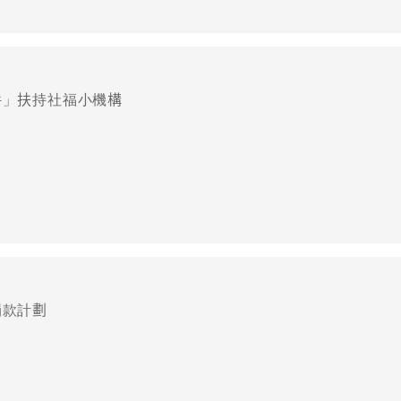
件」扶持社福小機構
捐款計劃