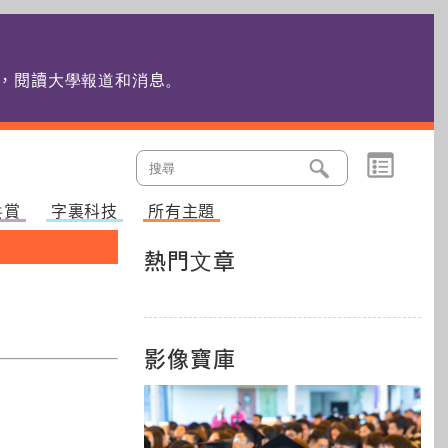
edu.hk，閱讀大學報道和消息
。
共賞
字裏科技
所有主題
熱門文章
影像寶庫