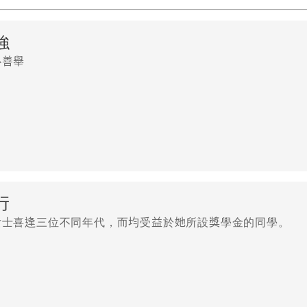
強
心善舉
行
女士喜逢三位不同年代，而均受益於她所設獎學金的同學。