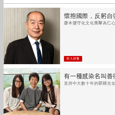
懷抱國際，反躬自
康本健守化文化衝擊為仁
好人好事
有一種感染名叫善
支持中大數十年的郭綺光