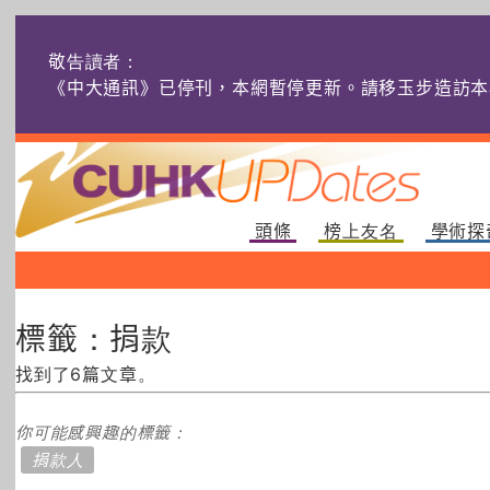
敬告讀者：
《中大通訊》已停刊，本網暫停更新。請移玉步造訪本
頭條
榜上友名
學術探
標籤：捐款
找到了6篇文章。
你可能感興趣的標籤：
捐款人