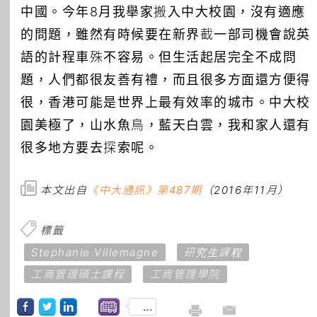
中國。今年8月我舉家搬入中大校園，沒有適應
的問題，雖然有時候要在新界截一部司機會說英
語的計程車殊不容易。但生活起居完全不成問
題，人們都很友善有禮，而且很多方面還方便得
很，香港可能是世界上最有效率的城市。中大校
園美極了，山水魚鳥，藍天白雲，我和家人還有
很多地方要去探索呢。
本文出自
《中大通訊》第487期
（2016年11月）
標籤
Stephanie Villemagne
研究生課程
工商管理碩士課程
工商管理學院
...