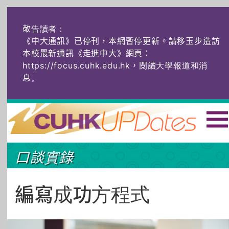
敬告讀者：
《中大通訊》已停刊，本網暫停更新。請移玉步造訪
本校最新通訊《走進中大》網頁：
https://focus.cuhk.edu.hk，閱讀大學報道和消
息
。
主頁
|
ENG
|
简体
|
口談實錄
頭條
榜上友名
學術探奇
社創薈動
六物窺人
AI：人算不如
編寫成功方程式
機算？
藝士匹靈
雅共賞
字裏科技