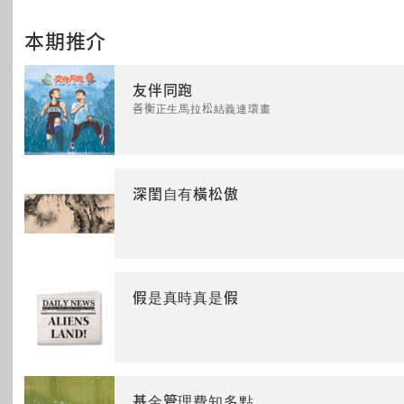
本期推介
友伴同跑
善衡正生馬拉松結義連環畫
深閨自有橫松傲
假是真時真是假
基金管理費知多點