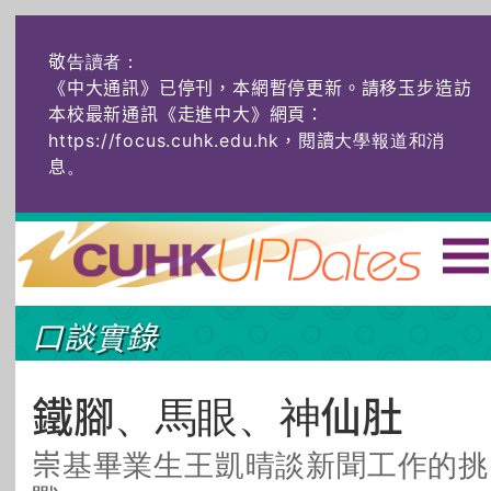
敬告讀者：
《中大通訊》已停刊，本網暫停更新。請移玉步造訪
本校最新通訊《走進中大》網頁：
https://focus.cuhk.edu.hk，閱讀大學報道和消
息
。
主頁
|
ENG
|
简体
|
口談實錄
頭條
榜上友名
學術探奇
社創薈動
六物窺人
AI：人算不如
鐵腳、馬眼、神仙肚
機算？
崇基畢業生王凱晴談新聞工作的挑
藝士匹靈
雅共賞
字裏科技