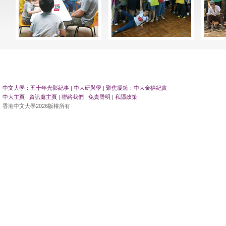
中文大學：五十年光影紀事
|
中大研與學
|
聚焦凝鏡：中大金禧紀實
中大主頁
|
資訊處主頁
|
聯絡我們
|
免責聲明
|
私隱政策
香港中文大學2026版權所有