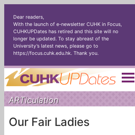
Dear readers,
With the launch of e-newsletter CUHK in Focus,
CUHKUPDates has retired and this site will no
longer be updated. To stay abreast of the
University’s latest news, please go to
https://focus.cuhk.edu.hk
. Thank you.
Home
|
繁體
|
简体
|
ARTiculation
The Headlines
Roll Call Alum
Scholarly Pursuits
Socially
In Six Objects
AI: The New
Our Fair Ladies
Enterprising
Gospel
Artspirin
ARTiculation
Tech Talks