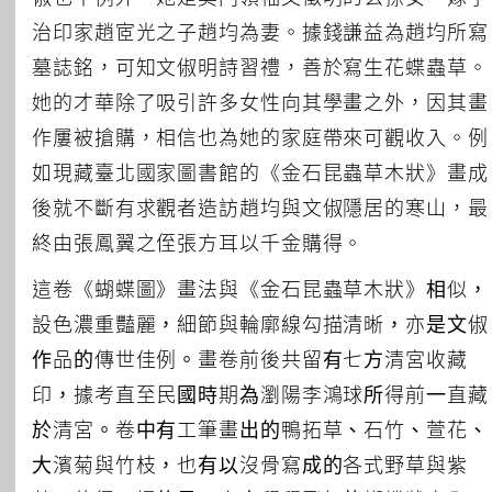
治印家趙宧光之子趙均為妻。據錢謙益為趙均所寫
墓誌銘，可知文俶明詩習禮，善於寫生花蝶蟲草。
她的才華除了吸引許多女性向其學畫之外，因其畫
作屢被搶購，相信也為她的家庭帶來可觀收入。例
如現藏臺北國家圖書館的《金石昆蟲草木狀》畫成
後就不斷有求觀者造訪趙均與文俶隱居的寒山，最
終由張鳳翼之侄張方耳以千金購得。
這卷《蝴蝶圖》畫法與《金石昆蟲草木狀》相似，
設色濃重豔麗，細節與輪廓線勾描清晰，亦是文俶
作品的傳世佳例。畫卷前後共留有七方清宮收藏
印，據考直至民國時期為瀏陽李鴻球所得前一直藏
於清宮。卷中有工筆畫出的鴨拓草、石竹、萱花、
大濱菊與竹枝，也有以沒骨寫成的各式野草與紫