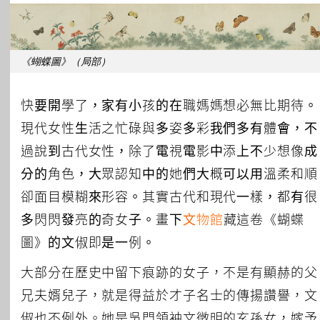
All Topics
《蝴蝶圖》（局部）
快要開學了，家有小孩的在職媽媽想必無比期待。
現代女性生活之忙碌與多姿多彩我們多有體會，不
過說到古代女性，除了電視電影中添上不少想像成
分的角色，大眾認知中的她們大概可以用溫柔和順
卻面目模糊來形容。其實古代和現代一樣，都有很
多閃閃發亮的奇女子。畫下
文物館
藏這卷《蝴蝶
圖》的文俶即是一例。
大部分在歷史中留下痕跡的女子，不是有顯赫的父
兄夫婿兒子，就是得益於才子名士的傳揚讚譽，文
俶也不例外。她是吳門領袖文徵明的玄孫女，嫁予