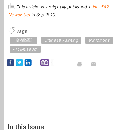
This article was originally published in
No. 542,
Newsletter
in Sep 2019.
Tags
《蝴蝶圖》
Chinese Painting
exhibitions
Art Museum
...
In this Issue