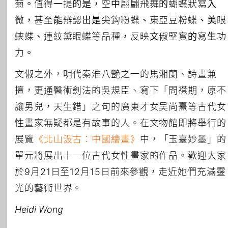
菊。值得一提的是，空中翩翩飛舞的蝴蝶狀寫入
微，甚至能辨認出是尖鈎粉蝶、東亞豆粉蝶、美眼
蛺蝶、連紋黛眼蝶等品種，反映文俶堅實的寫生功
力。
文俶之外，明代秦淮八艷之一的馬湘蘭、詩畫兼
擅，更通醫術劍法的吳規臣、寫下「問襟期，原不
讓男兒，天生錯」之句的廣東才女吴尚熹等古代女
性畫家無疑都是有故事的人。在文物館即將舉行的
展覽
《北山汲古：中國繪畫》
中，「玉臺妙墨」的
單元將展出十一位古代女性畫家的作品。歡迎大家
於9月21日至12月15日前來參觀，走近她們充滿靈
光的藝術世界。
Heidi Wong