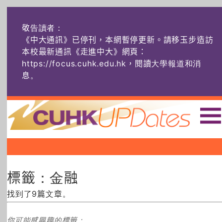
敬告讀者：
《中大通訊》已停刊，本網暫停更新。請移玉步造訪
本校最新通訊《走進中大》網頁：
https://focus.cuhk.edu.hk，閱讀大學報道和消
息
。
主頁
|
|
|
頭條
榜上友名
學術探奇
標籤：金融
社創薈動
六物窺人
AI：人算不如
機算？
找到了9篇文章。
藝士匹靈
雅共賞
字裏科技
你可能感興趣的標籤：