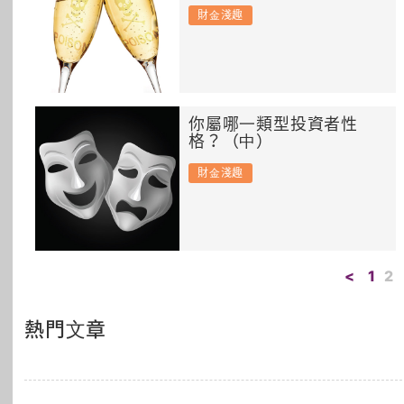
財金淺趣
你屬哪一類型投資者性
格？（中）
財金淺趣
<
1
2
熱門文章