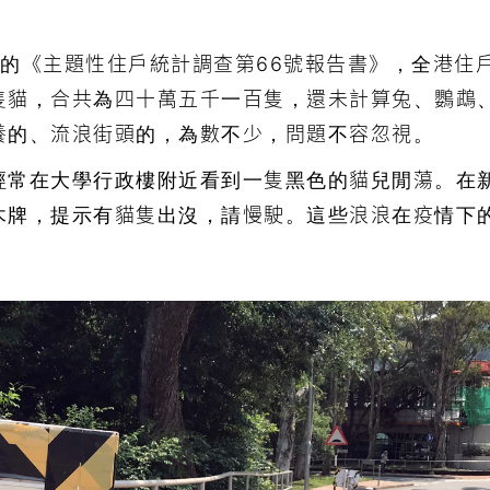
的《主題性住戶統計調查第66號報告書》，全港住
隻貓，合共為四十萬五千一百隻，還未計算兔、鸚鵡
養的、流浪街頭的，為數不少，問題不容忽視。
經常在大學行政樓附近看到一隻黑色的貓兒閒蕩。在
木牌，提示有貓隻出沒，請慢駛。這些浪浪在疫情下