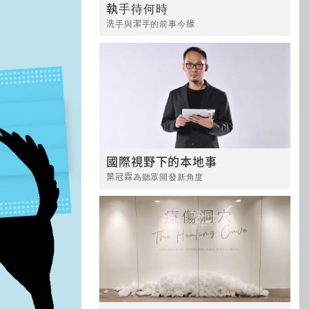
執手待何時
洗手與潔手的前事今緣
國際視野下的本地事
葉冠霖為聽眾開發新角度