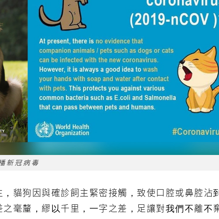
播新冠病毒
主，貓狗因與確診飼主緊密接觸，致使口腔或鼻腔沾
差之毫釐，繆以千里，一字之差，足讓對我們不離不