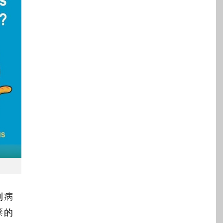
到病
棄的