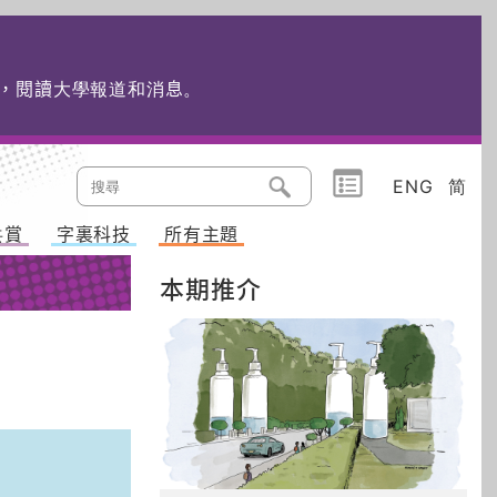
edu.hk，閱讀大學報道和消息
。
ENG
简
共賞
字裏科技
所有主題
本期推介