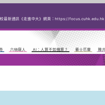
校最新通訊《走進中大》網頁：
https://focus.cuhk.
奇
六物窺人
AI：人算不如機算？
藝士匹靈
雅