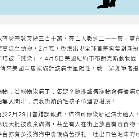
球確診宗數突破三百十萬，死亡人數逾二十一萬，實
症蔓延至動物，2月底，香港出現全球首宗狗隻對新
和貓被「感染」。4月5日美國紐約市布朗克斯動物園
再傳來美國兩隻家貓對該病毒呈陽性，教一眾如筆者
藥物，若寵物染病了，怎辦？隨即謠傳寵物會傳播病
怕無人問津，流浪街頭的毛孩子命運更堪虞！
於2月29日曾錯誤報道，貓狗可傳染新冠病毒給人
湧現大批被遺棄貓狗，甚至有人在街上放置有毒食物
平台亦有多張狗狗中毒後痛苦掙扎、吐出白色泡沫的