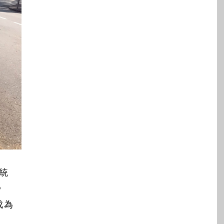
統
》
成為