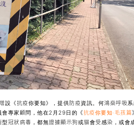
頁增設《抗疫你要知》，提供防疫資訊。何鴻燊呼吸系
會專家顧問，他在2月29日的《
抗疫你要知‧毛孩篇
新型冠狀病毒，都無證據顯示狗或貓會受感染，或會