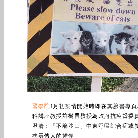
醫學院
1月初疫情開始時即在其臉書專
科講座教授
許樹昌
教授為政府抗疫督委員
澄清：「不論沙士、中東呼吸綜合症或
病毒傳人的途徑。