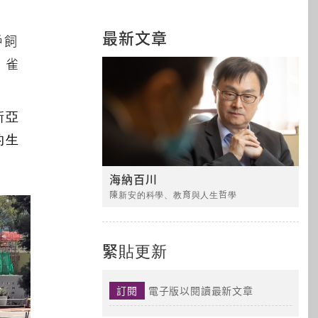
最新文章
戶飼
、雀
新亞
的生
海納百川
陳新安的科學、教育與人生哲學
緊貼更新
訂閱
電子版以閱讀最新文章