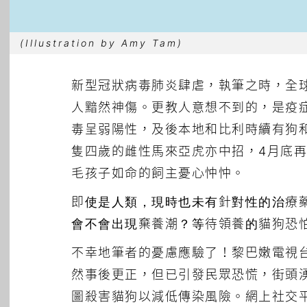
(Illustration by Amy Tam)
新型冠狀病毒肺炎肆虐，執筆之時，全
人黯然神傷。更教人意想不到的，是疫
毒呈弱陽性，及後本地和比利時續有狗
隻四歲的雌性馬來亞虎亦中招，4月底
毛孩子如命的飼主憂心忡忡。
即使是人類，現時也未有針對性的治療
會不會出現棄養潮？等待領養的貓狗恐
不幸地筆者的憂慮應驗了！黎巴嫩電視台
然事後更正，但已引發民眾恐慌，街頭
圖殺害貓狗以減低傳染風險。網上社交