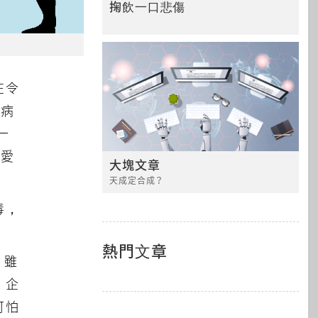
掬飲一口悲傷
在令
冠病
一
般愛
大塊文章
天成定合成？
毒，
熱門文章
，雖
，企
可怕