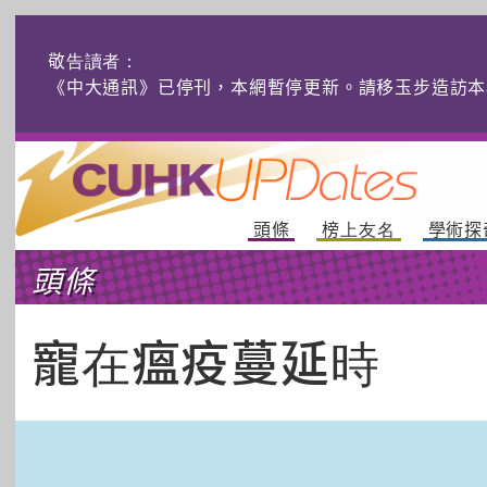
敬告讀者：
《中大通訊》已停刊，本網暫停更新。請移玉步造訪本
頭條
榜上友名
學術探
頭條
寵在瘟疫蔓延時