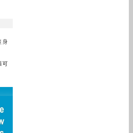
隻身
貓可