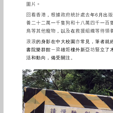
圖片。
回看香港，根據政府統計處去年6月出版
養二十二萬一千隻狗和十八萬四千一百
鳥等其他寵物，以及在救援組織等待領
浪浪的身影在中大校園亦常見，筆者就
書院樂群館－梁雄姬樓外新亞坊豎立了
活和動向，備受關注。