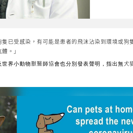
狗隻已受感染，有可能是患者的飛沫沾染到環境或狗
抗體。」
及世界小動物獸醫師協會也分別發表聲明，指出無犬