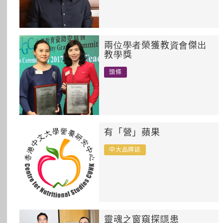
兩位學者榮獲教資會傑出
教學獎
頭條
有「營」蘋果
中大品牌誌
靈魂之窗窺探隱患