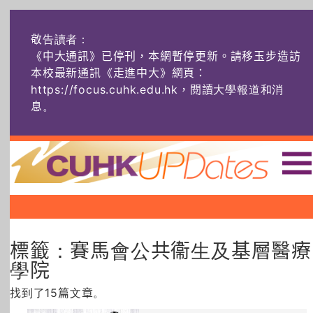
敬告讀者：
《中大通訊》已停刊，本網暫停更新。請移玉步造訪
本校最新通訊《走進中大》網頁：
https://focus.cuhk.edu.hk，閱讀大學報道和消
息
。
主頁
|
|
|
頭條
榜上友名
學術探奇
標籤：賽馬會公共衞生及基層醫療
社創薈動
六物窺人
AI：人算不如
機算？
學院
找到了15篇文章。
藝士匹靈
雅共賞
字裏科技