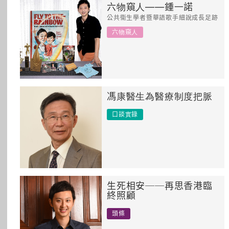
六物窺人——鍾一諾
所有主題
公共衞生學者暨華語歌手細說成長足跡
六物窺人
馮康醫生為醫療制度把脈
口談實錄
生死相安──再思香港臨
終照顧
頭條