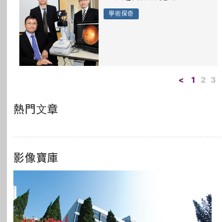
學術探奇
<
1
2
3
熱門文章
影像寶庫