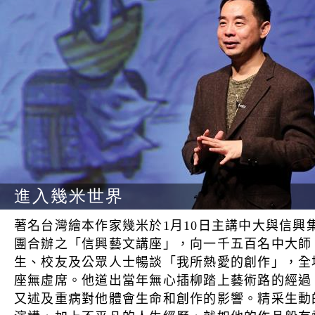
進入幾米世界
著名台灣繪本作家幾米於1月10日主講中大與信興
團合辦之「信興藝文講座」，向一千五百名中大師
生、校友及公眾人士暢談「我所熱愛的創作」，全
座無虛席。他道出當年無心插柳踏上藝術路的經過
又述及重病對他體會生命和創作的影響。精采生動