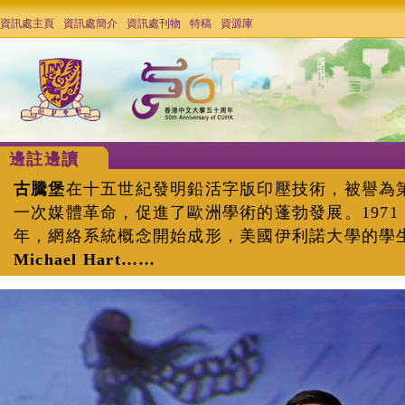
資訊處主頁
資訊處簡介
資訊處刊物
特稿
資源庫
邊註邊讀
古騰堡
在十五世紀發明鉛活字版印壓技術，被譽為
一次媒體革命，促進了歐洲學術的蓬勃發展。1971
年，網絡系統概念開始成形，美國伊利諾大學的學
Michael Hart……