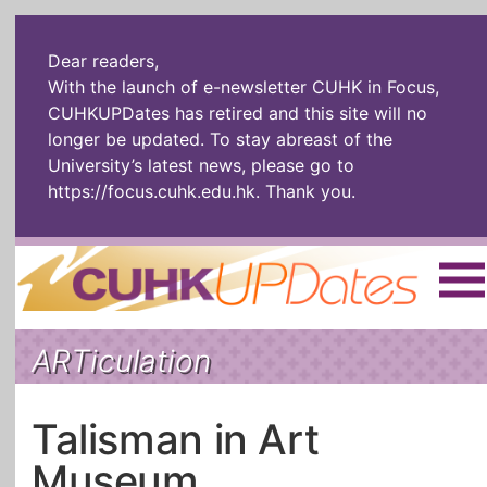
Dear readers,
With the launch of e-newsletter CUHK in Focus,
CUHKUPDates has retired and this site will no
longer be updated. To stay abreast of the
University’s latest news, please go to
https://focus.cuhk.edu.hk
. Thank you.
Home
|
繁體
|
简体
|
ARTiculation
The Headlines
Roll Call Alum
Scholarly Pursuits
Socially
In Six Objects
AI: The New
Talisman in Art
Enterprising
Gospel
Museum
Artspirin
ARTiculation
Tech Talks