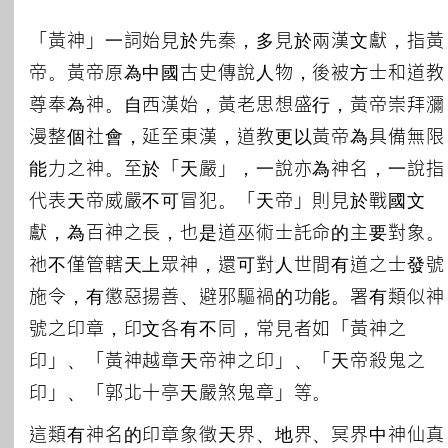
「黃神」一詞始見於先秦，多見於兩漢文獻，指黃
帝。黃帝原為中國古史傳說人物，後被方士和道教
尊奉為神。自西漢始，黃老思想盛行，黃帝崇拜瀰
漫整個社會，延至東漢，道教更以黃帝為具備無限
能力之神。至於「天嚴」，一說亦為神名，一說指
代表天帝威嚴不可冒犯。「天帝」則見於戰國文
獻，為百神之長，也是道巫術士託命的主要對象。
祂不僅管轄天上眾神，還可對人世間有道之士發號
施令，有懲惡揚善、避邪驅禍的功能。署有類似神
號之印章，印文各有不同，常見者如「黃神之
印」、「黃神越章天帝神之印」、「天帝殺鬼之
印」、「郭北十亭天嚴煞鬼章」等。
這類有神名的印章象徵天界、地界、冥界中神仙真