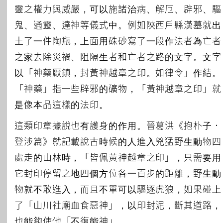
靈之權力與威嚴，可以施諸治病、解厄、辟邪、驅
鬼、通靈、達神等儀式中。例如陝西戶縣漢墓就出
土了一件陶瓶，上面用硃砂寫了一段作法者為亡者
之家去除災禍、阻隔生者和亡者之路的文字。文字
以「神藥厭鎮，封黃神越章之印。如律令」作結。
「神藥」指一些辟邪的礦物，「黃神越章之印」就
是像本品這樣的法印。
這類印章據說也有護身的作用。晉葛洪《抱朴子．
登涉篇》就記載說古時候的人進入兇猛野生動物四
處走的山林時，「皆佩黃神越章之印」，只需要用
它封印停留之地四個方位各一百步的距離，野生動
物就不敢進入，而且不單可以驅逐虎狼，如果碰上
了「山川社廟血食惡神」，以印封泥，斷其道路，
也能夠使他「不復能神」。