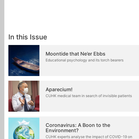
In this Issue
Moontide that Ne’er Ebbs
Educational psychology and its torch bearers
Aparecium!
CUHK medical team in search of invisible patients
Coronavirus: A Boon to the
Environment?
CUHK experts analyse the impact of COVID-19 on