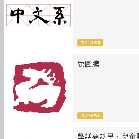
中大品牌誌
鹿圖騰
中大品牌誌
學話要趁早：兒童