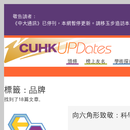
敬告讀者：
《中大通訊》已停刊，本網暫停更新。請移玉步造訪本
頭條
榜上友名
學術探
標籤：品牌
找到了18篇文章。
向六角形致敬：科