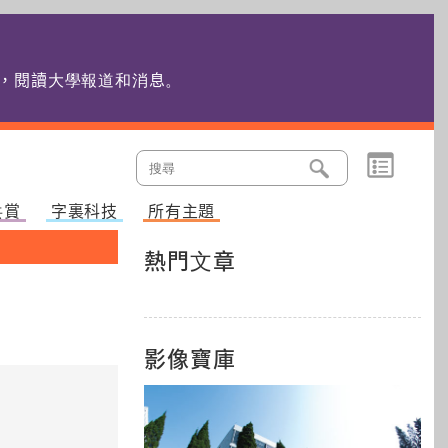
edu.hk，閱讀大學報道和消息
。
共賞
字裏科技
所有主題
熱門文章
影像寶庫