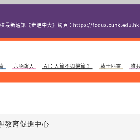
校最新通訊《走進中大》網頁：
https://focus.cuhk.
奇
六物窺人
AI：人算不如機算？
藝士匹靈
雅
學教育促進中心