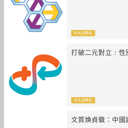
中大品牌誌
打破二元對立：性
中大品牌誌
文質煥貞徽：中國