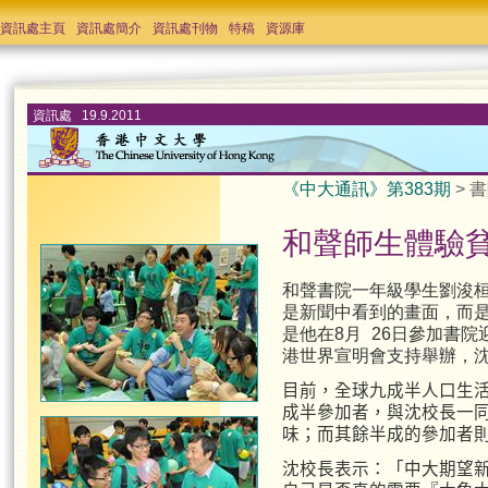
資訊處主頁
資訊處簡介
資訊處刊物
特稿
資源庫
資訊處 19.9.2011
《中大通訊》第383期
> 書
和聲師生體驗
和聲書院一年級學生劉浚
是新聞中看到的畫面，而
是他在8月 26日參加書
港世界宣明會支持舉辦，
目前，全球九成半人口生
成半參加者，與沈校長一
味；而其餘半成的參加者
沈校長表示：「中大期望