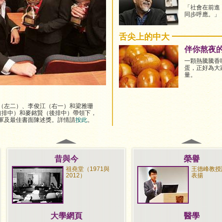
「社會在前進
同步呼應。」
舌尖上的中大
伴你熬夜
一顆熱騰騰香
蛋，正好為大
量。
（左二）、李俊江（右一）和梁雅珊
sden（前排中）和麥銘賢（後排中）帶領下，
軍及最佳書面陳述獎。詳情請
按此
。
昔與今
榮譽
祖堯堂（1971與
王德峰教授
2012）
表揚
大學網頁
醫學