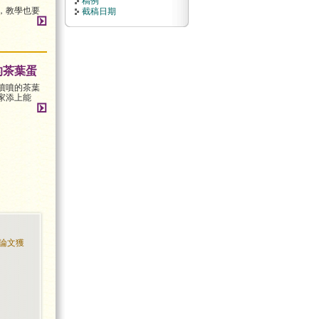
稿例
，教學也要
截稿日期
的茶葉蛋
噴噴的茶葉
家添上能
論文獲