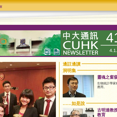
庫
4
4.1
邊註邊讀
洞明集
靈魂之窗
生物統計學家
應用。
……如是說
古明達教
教育