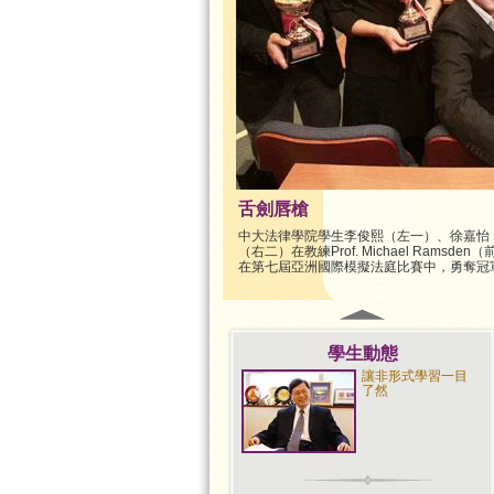
舌劍唇槍
中大法律學院學生李俊熙（左一）、徐嘉怡
（右二）在教練Prof. Michael Ram
在第七屆亞洲國際模擬法庭比賽中，勇奪冠
學生動態
讓非形式學習一目
了然