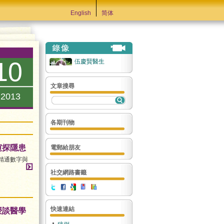
English
简体
10
伍慶賢醫生
文章搜尋
.2013
各期刊物
窺探隱患
電郵給朋友
精通數字與
社交網路書籤
快速連結
授談醫學