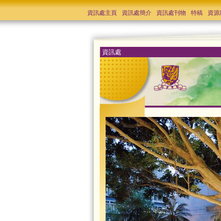
資訊處主頁
資訊處簡介
資訊處刊物
特稿
資源
資訊處