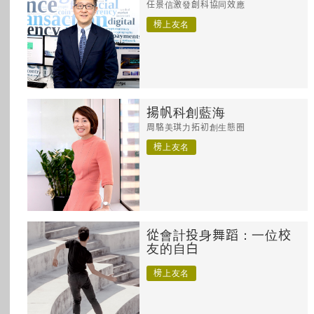
任景信激發創科協同效應
所有主題
榜上友名
揚帆科創藍海
周駱美琪力拓初創生態圈
榜上友名
從會計投身舞蹈：一位校
友的自白
榜上友名