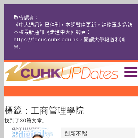
敬告讀者：
《中大通訊》已停刊，本網暫停更新。請移玉步造訪
本校最新通訊《走進中大》網頁：
https://focus.cuhk.edu.hk，閱讀大學報道和消
息
。
主頁
|
|
|
頭條
榜上友名
學術探奇
標籤：工商管理學院
社創薈動
六物窺人
AI：人算不如
機算？
找到了30篇文章。
藝士匹靈
雅共賞
字裏科技
創新不輟