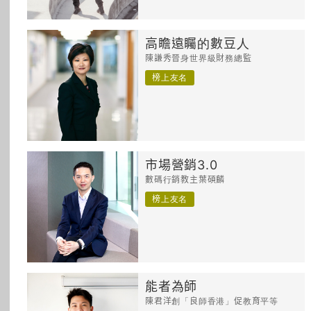
高瞻遠矚的數豆人
陳謙秀晉身世界級財務總監
榜上友名
市場營銷3.0
數碼行銷教主葉碩麟
榜上友名
能者為師
陳君洋創「良師香港」促教育平等