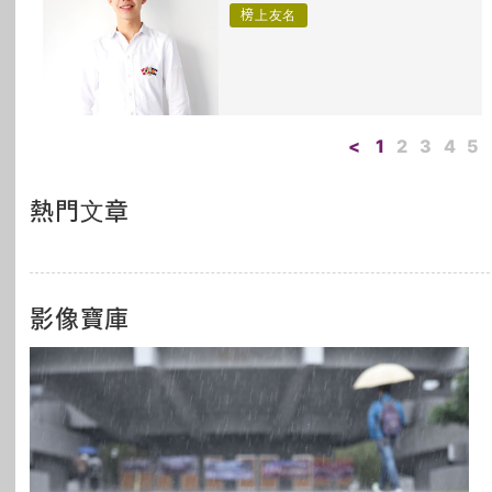
榜上友名
<
1
2
3
4
5
熱門文章
影像寶庫