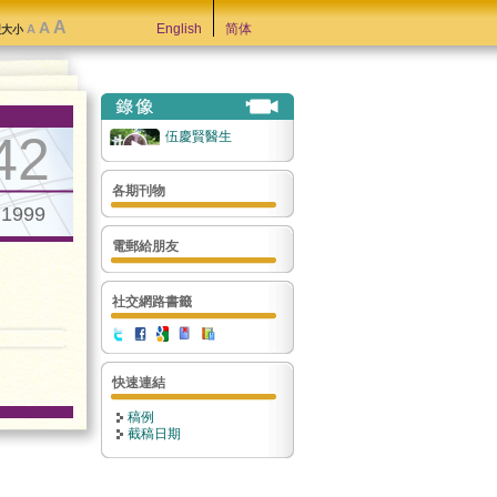
A
A
English
简体
A
型大小
42
伍慶賢醫生
各期刊物
.1999
電郵給朋友
社交網路書籤
快速連結
稿例
截稿日期