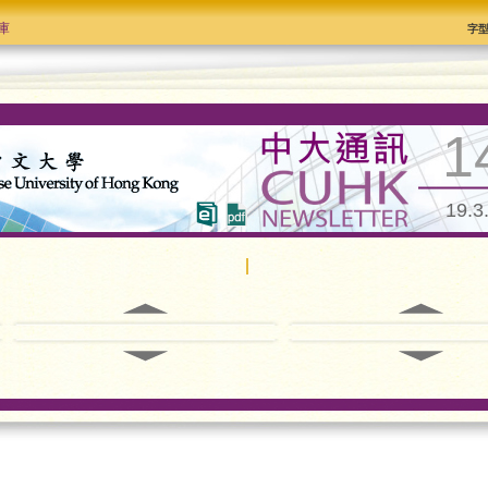
庫
字
1
19.3