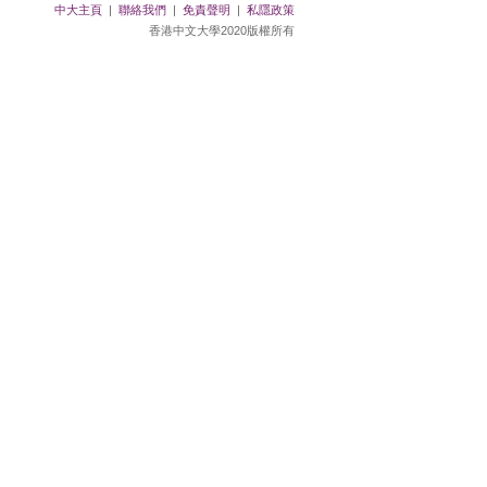
中大主頁
|
聯絡我們
|
免責聲明
|
私隱政策
香港中文大學2020版權所有