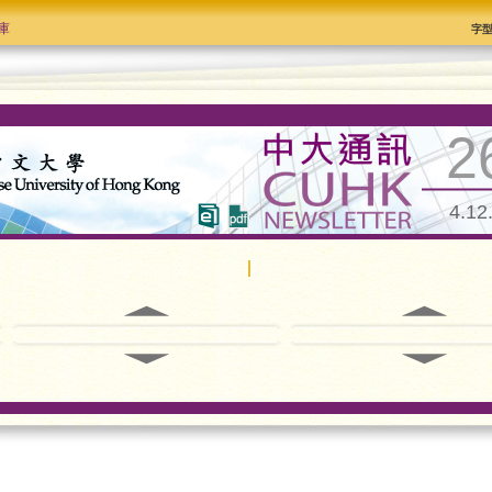
庫
字
2
4.12