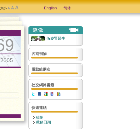
A
A
English
简体
A
型大小
69
伍慶賢醫生
各期刊物
.2005
電郵給朋友
社交網路書籤
快速連結
稿例
截稿日期