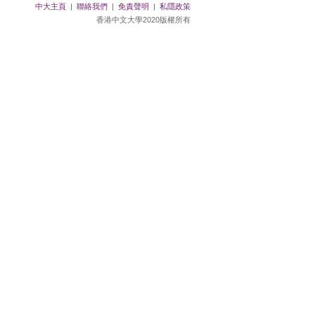
中大主頁
|
聯絡我們
|
免責聲明
|
私隱政策
香港中文大學2020版權所有