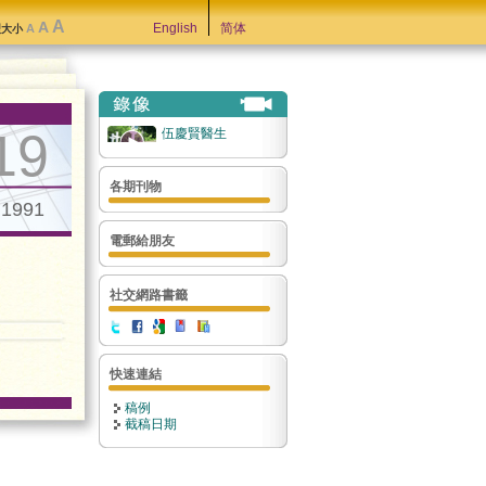
A
A
English
简体
A
型大小
19
伍慶賢醫生
各期刊物
.1991
電郵給朋友
社交網路書籤
快速連結
稿例
截稿日期