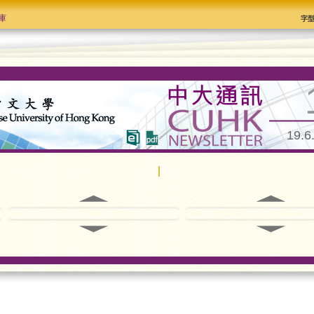
庫
字
19.6