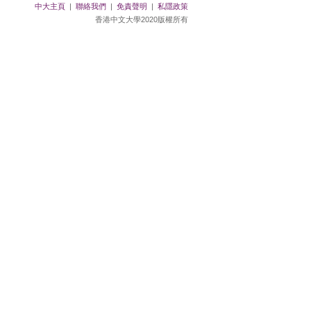
中大主頁
|
聯絡我們
|
免責聲明
|
私隱政策
香港中文大學2020版權所有