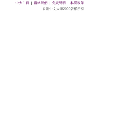
中大主頁
|
聯絡我們
|
免責聲明
|
私隱政策
香港中文大學2020版權所有