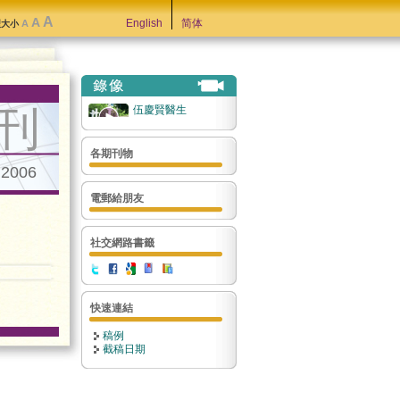
A
A
English
简体
A
型大小
刊
伍慶賢醫生
各期刊物
.2006
電郵給朋友
社交網路書籤
快速連結
稿例
截稿日期