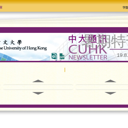
庫
字
暑期特
19.8