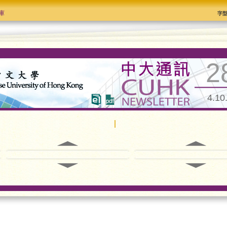
庫
字
2
4.10