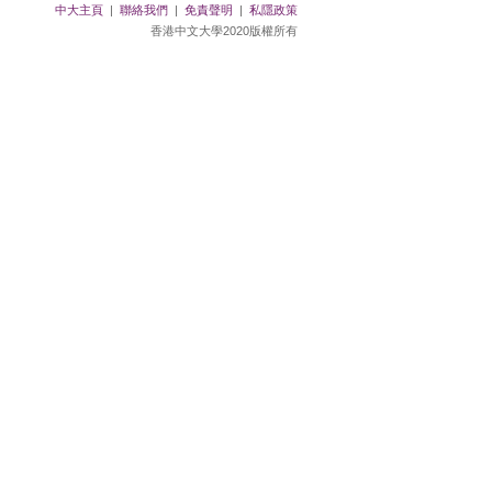
中大主頁
|
聯絡我們
|
免責聲明
|
私隱政策
香港中文大學2020版權所有