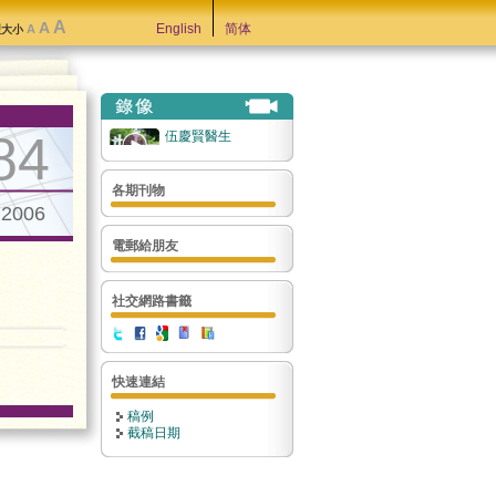
A
A
English
简体
A
型大小
84
伍慶賢醫生
各期刊物
.2006
電郵給朋友
社交網路書籤
快速連結
稿例
截稿日期