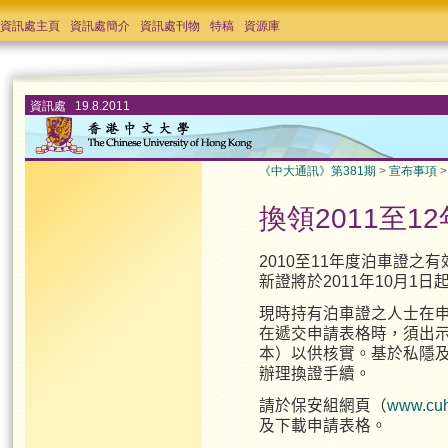
資訊處主頁
資訊處簡介
資訊處刊物
特稿
資源庫
資訊處 19.8.2011
《中大通訊》第381期
>
宣布事項
換領2011至1
2010至11年度泊車證之有
新證將於2011年10月1
現時持有泊車證之人士在
在遞交申請表格時，須出
本）以供核實。基於私隱
辦理換證手續。
請於保安組網頁（
www.cuhk
及下載申請表格。