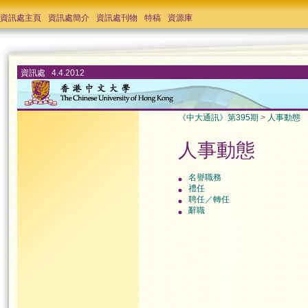
資訊處主頁
資訊處簡介
資訊處刊物
特稿
資源庫
資訊處 4.4.2012
《中大通訊》第395期
>
人事動態
人事動態
名譽職務
禮任
聘任／轉任
辭職