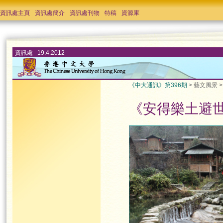
資訊處主頁
資訊處簡介
資訊處刊物
特稿
資源庫
資訊處 19.4.2012
《中大通訊》第396期
> 藝文風景 
《安得樂土避