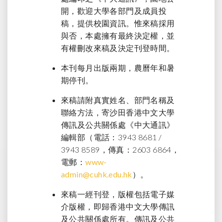
開，歡迎大學各部門及成員投
稿，提供校園資訊。惟來稿採用
與否，本處擁有最終決定權，並
有權刪改來稿及決定刊登時間。
本刊每月出版兩期，農曆年和暑
期停刊。
來稿請附真實姓名、部門名稱及
聯絡方法，寄沙田香港中文大學
傳訊及公共關係處《中大通訊》
編輯部（電話：3943 8681 /
3943 8589，傳真：2603 6864，
電郵：
www-
admin@cuhk.edu.hk
）。
來稿一經刊登，版權包括電子媒
介版權，即歸香港中文大學傳訊
及公共關係處所有。傳訊及公共