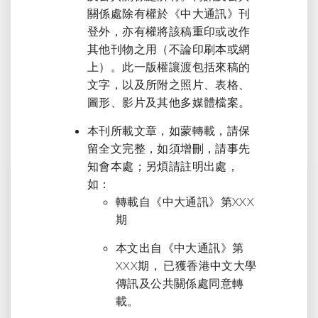
關係處除有權於《中大通訊》刊
登外，亦有權將該稿重印或改作
其他刊物之用（不論印刷本或網
上）。此一版權讓渡包括來稿的
文字，以及所附之照片、表格、
圖形、影片及其他多媒體檔案。
本刊所載文章，如蒙轉載，請保
留全文完整，如須增刪，請事先
知會本處；另煩請註明出處，
如：
轉載自《中大通訊》第XXX
期
本文出自《中大通訊》第
XXX期， 已獲香港中文大學
傳訊及公共關係處同意轉
載。