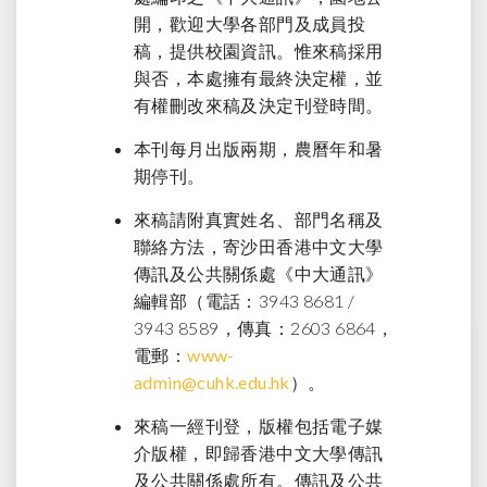
開，歡迎大學各部門及成員投
稿，提供校園資訊。惟來稿採用
與否，本處擁有最終決定權，並
有權刪改來稿及決定刊登時間。
本刊每月出版兩期，農曆年和暑
期停刊。
來稿請附真實姓名、部門名稱及
聯絡方法，寄沙田香港中文大學
傳訊及公共關係處《中大通訊》
編輯部（電話：3943 8681 /
3943 8589，傳真：2603 6864，
電郵：
www-
admin@cuhk.edu.hk
）。
來稿一經刊登，版權包括電子媒
介版權，即歸香港中文大學傳訊
及公共關係處所有。傳訊及公共