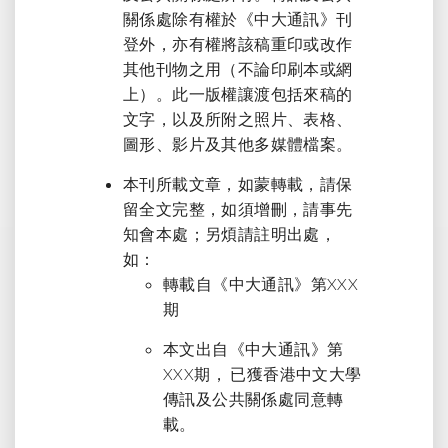
關係處除有權於《中大通訊》刊
登外，亦有權將該稿重印或改作
其他刊物之用（不論印刷本或網
上）。此一版權讓渡包括來稿的
文字，以及所附之照片、表格、
圖形、影片及其他多媒體檔案。
本刊所載文章，如蒙轉載，請保
留全文完整，如須增刪，請事先
知會本處；另煩請註明出處，
如：
轉載自《中大通訊》第XXX
期
本文出自《中大通訊》第
XXX期， 已獲香港中文大學
傳訊及公共關係處同意轉
載。