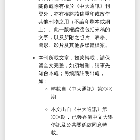
關係處除有權於《中大通訊》刊
登外，亦有權將該稿重印或改作
其他刊物之用（不論印刷本或網
上）。此一版權讓渡包括來稿的
文字，以及所附之照片、表格、
圖形、影片及其他多媒體檔案。
本刊所載文章，如蒙轉載，請保
留全文完整，如須增刪，請事先
知會本處；另煩請註明出處，
如：
轉載自《中大通訊》第XXX
期
本文出自《中大通訊》第
XXX期， 已獲香港中文大學
傳訊及公共關係處同意轉
載。