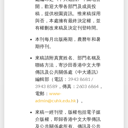
開，歡迎大學各部門及成員投
稿，提供校園資訊。惟來稿採用
與否，本處擁有最終決定權，並
有權刪改來稿及決定刊登時間。
本刊每月出版兩期，農曆年和暑
期停刊。
來稿請附真實姓名、部門名稱及
聯絡方法，寄沙田香港中文大學
傳訊及公共關係處《中大通訊》
編輯部（電話：3943 8681 /
3943 8589，傳真：2603 6864，
電郵：
www-
admin@cuhk.edu.hk
）。
來稿一經刊登，版權包括電子媒
介版權，即歸香港中文大學傳訊
及公共關係處所有。傳訊及公共