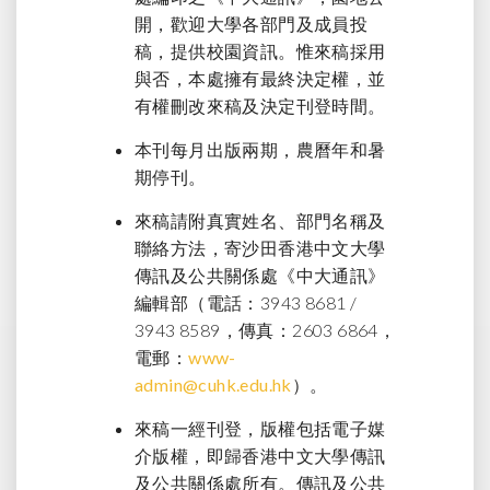
開，歡迎大學各部門及成員投
稿，提供校園資訊。惟來稿採用
與否，本處擁有最終決定權，並
有權刪改來稿及決定刊登時間。
本刊每月出版兩期，農曆年和暑
期停刊。
來稿請附真實姓名、部門名稱及
聯絡方法，寄沙田香港中文大學
傳訊及公共關係處《中大通訊》
編輯部（電話：3943 8681 /
3943 8589，傳真：2603 6864，
電郵：
www-
admin@cuhk.edu.hk
）。
來稿一經刊登，版權包括電子媒
介版權，即歸香港中文大學傳訊
及公共關係處所有。傳訊及公共