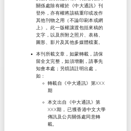
關係處除有權於《中大通訊》刊
登外，亦有權將該稿重印或改作
其他刊物之用（不論印刷本或網
上）。此一版權讓渡包括來稿的
文字，以及所附之照片、表格、
圖形、影片及其他多媒體檔案。
本刊所載文章，如蒙轉載，請保
留全文完整，如須增刪，請事先
知會本處；另煩請註明出處，
如：
轉載自《中大通訊》第XXX
期
本文出自《中大通訊》第
XXX期， 已獲香港中文大學
傳訊及公共關係處同意轉
載。