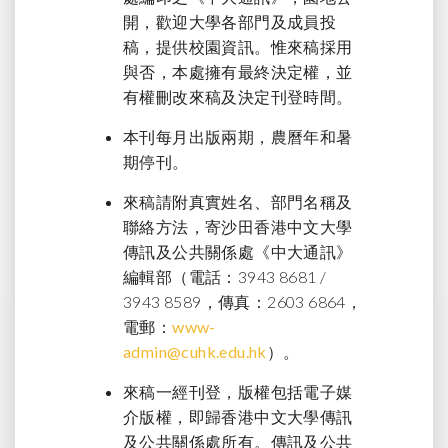
開，歡迎大學各部門及成員投
稿，提供校園資訊。惟來稿採用
與否，本處擁有最終決定權，並
有權刪改來稿及決定刊登時間。
本刊每月出版兩期，農曆年和暑
期停刊。
來稿請附真實姓名、部門名稱及
聯絡方法，寄沙田香港中文大學
傳訊及公共關係處《中大通訊》
編輯部（電話：3943 8681 /
3943 8589，傳真：2603 6864，
電郵：
www-
admin@cuhk.edu.hk
）。
來稿一經刊登，版權包括電子媒
介版權，即歸香港中文大學傳訊
及公共關係處所有。傳訊及公共