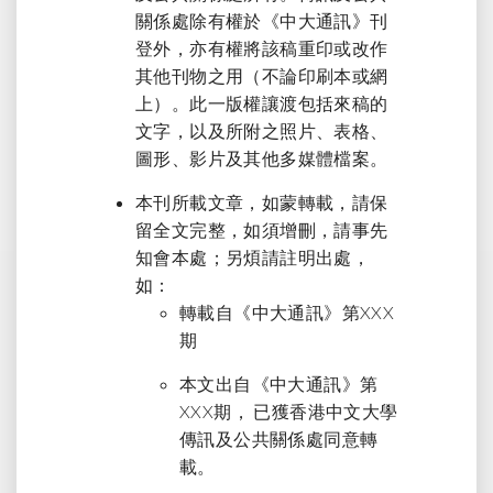
關係處除有權於《中大通訊》刊
登外，亦有權將該稿重印或改作
其他刊物之用（不論印刷本或網
上）。此一版權讓渡包括來稿的
文字，以及所附之照片、表格、
圖形、影片及其他多媒體檔案。
本刊所載文章，如蒙轉載，請保
留全文完整，如須增刪，請事先
知會本處；另煩請註明出處，
如：
轉載自《中大通訊》第XXX
期
本文出自《中大通訊》第
XXX期， 已獲香港中文大學
傳訊及公共關係處同意轉
載。