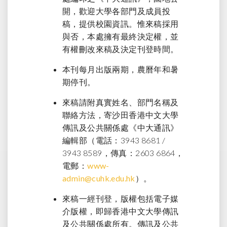
開，歡迎大學各部門及成員投
稿，提供校園資訊。惟來稿採用
與否，本處擁有最終決定權，並
有權刪改來稿及決定刊登時間。
本刊每月出版兩期，農曆年和暑
期停刊。
來稿請附真實姓名、部門名稱及
聯絡方法，寄沙田香港中文大學
傳訊及公共關係處《中大通訊》
編輯部（電話：3943 8681 /
3943 8589，傳真：2603 6864，
電郵：
www-
admin@cuhk.edu.hk
）。
來稿一經刊登，版權包括電子媒
介版權，即歸香港中文大學傳訊
及公共關係處所有。傳訊及公共