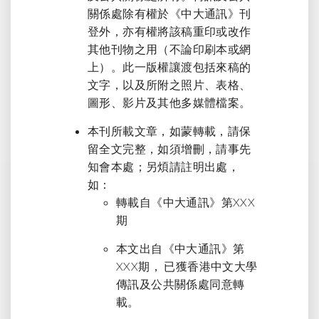
關係處除有權於《中大通訊》刊
登外，亦有權將該稿重印或改作
其他刊物之用（不論印刷本或網
上）。此一版權讓渡包括來稿的
文字，以及所附之照片、表格、
圖形、影片及其他多媒體檔案。
本刊所載文章，如蒙轉載，請保
留全文完整，如須增刪，請事先
知會本處；另煩請註明出處，
如：
轉載自《中大通訊》第XXX
期
本文出自《中大通訊》第
XXX期， 已獲香港中文大學
傳訊及公共關係處同意轉
載。