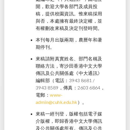
開，歡迎大學各部門及成員投
稿，提供校園資訊。惟來稿採用
與否，本處擁有最終決定權，並
有權刪改來稿及決定刊登時間。
本刊每月出版兩期，農曆年和暑
期停刊。
來稿請附真實姓名、部門名稱及
聯絡方法，寄沙田香港中文大學
傳訊及公共關係處《中大通訊》
編輯部（電話：3943 8681 /
3943 8589，傳真：2603 6864，
電郵：
www-
admin@cuhk.edu.hk
）。
來稿一經刊登，版權包括電子媒
介版權，即歸香港中文大學傳訊
及公共關係處所有。傳訊及公共