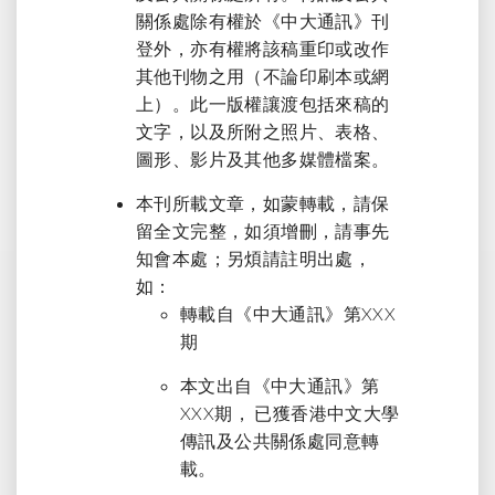
關係處除有權於《中大通訊》刊
登外，亦有權將該稿重印或改作
其他刊物之用（不論印刷本或網
上）。此一版權讓渡包括來稿的
文字，以及所附之照片、表格、
圖形、影片及其他多媒體檔案。
本刊所載文章，如蒙轉載，請保
留全文完整，如須增刪，請事先
知會本處；另煩請註明出處，
如：
轉載自《中大通訊》第XXX
期
本文出自《中大通訊》第
XXX期， 已獲香港中文大學
傳訊及公共關係處同意轉
載。