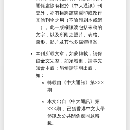
關係處除有權於《中大通訊》刊
登外，亦有權將該稿重印或改作
其他刊物之用（不論印刷本或網
上）。此一版權讓渡包括來稿的
文字，以及所附之照片、表格、
圖形、影片及其他多媒體檔案。
本刊所載文章，如蒙轉載，請保
留全文完整，如須增刪，請事先
知會本處；另煩請註明出處，
如：
轉載自《中大通訊》第XXX
期
本文出自《中大通訊》第
XXX期， 已獲香港中文大學
傳訊及公共關係處同意轉
載。