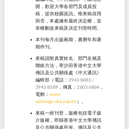
開，歡迎大學各部門及成員投
稿，提供校園資訊。惟來稿採用
與否，本處擁有最終決定權，並
有權刪改來稿及決定刊登時間。
本刊每月出版兩期，農曆年和暑
期停刊。
來稿請附真實姓名、部門名稱及
聯絡方法，寄沙田香港中文大學
傳訊及公共關係處《中大通訊》
編輯部（電話：3943 8681 /
3943 8589，傳真：2603 6864，
電郵：
www-
admin@cuhk.edu.hk
）。
來稿一經刊登，版權包括電子媒
介版權，即歸香港中文大學傳訊
及公共關係處所有。傳訊及公共