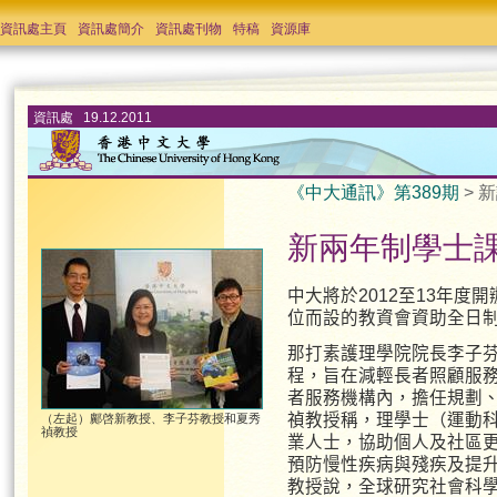
資訊處主頁
資訊處簡介
資訊處刊物
特稿
資源庫
資訊處 19.12.2011
《中大通訊》第389期
> 
新兩年制學士
中大將於2012至13年
位而設的教資會資助全日
那打素護理學院院長李子
程，旨在減輕長者照顧服
者服務機構內，擔任規劃
禎教授稱，理學士（運動
（左起）鄺啓新教授、李子芬教授和夏秀
禎教授
業人士，協助個人及社區
預防慢性疾病與殘疾及提
教授說，全球研究社會科