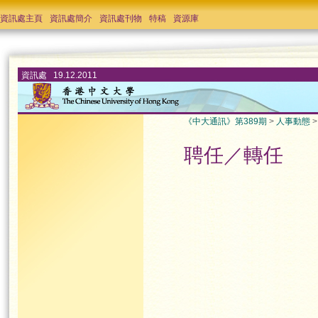
資訊處主頁
資訊處簡介
資訊處刊物
特稿
資源庫
資訊處 19.12.2011
《中大通訊》第389期
>
人事動態
聘任／轉任